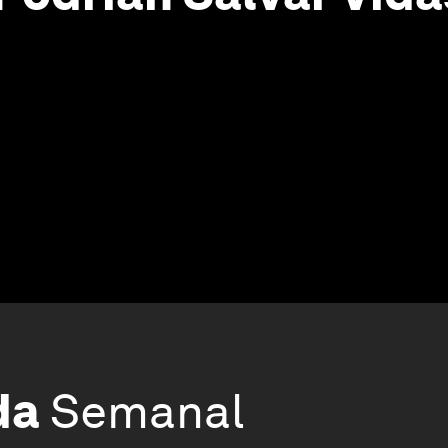
da
Semanal