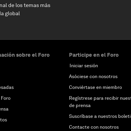
nal de los temas más
a global
ación sobre el Foro
Participe en el Foro
Iniciar sesión
Asóciese con nosotros
esadas
Conviértase en miembro
 Foro
Regístrese para recibir nues
de prensa
ensa
Suscríbase a nuestros bolet
otos
Contacte con nosotros