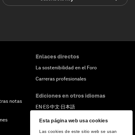
Enlaces directos
La sostenibilidad en el Foro
Carreras profesionales
Ediciones en otros idiomas
tras notas
EN
ES
中文
日本語
▪
▪
▪
ines
Esta página web usa cookies
Las cookies de este sitio web se usan