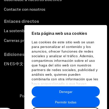
Contacte con nosotros
Enlaces directos
La sostenibilidad en el Foro
Esta página web usa cookies
Carreras profesionales
Las cookies de este sitio web se usan
para personalizar el contenido y los
anuncios, ofrecer funciones de redes
Ediciones en otros idiomas
sociales y analizar el tráfico. Además,
compartimos información sobre el uso
EN
ES
中文
日本語
▪
▪
▪
que haga del sitio web con nuestros
partners de redes sociales, publicidad y
análisis web, quienes pueden
combinarla con otra información que les
haya proporcionado o que hayan
recopilado a partir del uso que haya
Denegar
hecho de sus servicios.
Política de privacidad y normas de uso
Permitir todas
Sitemap