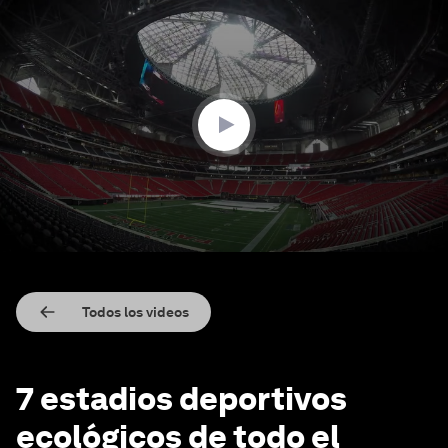
0
seconds
of
2
minutes,
59
seconds
Todos los videos
7 estadios deportivos
ecológicos de todo el