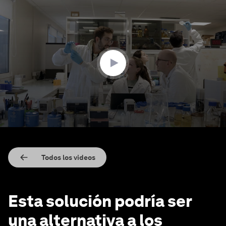
0
seconds
of
2
minutes,
39
seconds
Todos los videos
Esta solución podría ser
una alternativa a los