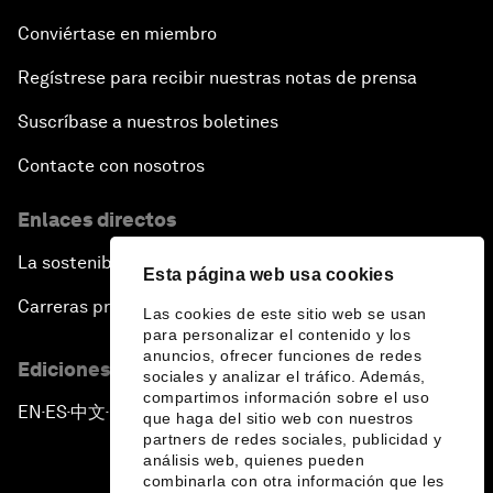
Conviértase en miembro
Regístrese para recibir nuestras notas de prensa
Suscríbase a nuestros boletines
Contacte con nosotros
Enlaces directos
La sostenibilidad en el Foro
Esta página web usa cookies
Carreras profesionales
Las cookies de este sitio web se usan
para personalizar el contenido y los
anuncios, ofrecer funciones de redes
Ediciones en otros idiomas
sociales y analizar el tráfico. Además,
compartimos información sobre el uso
EN
ES
中文
日本語
▪
▪
▪
que haga del sitio web con nuestros
partners de redes sociales, publicidad y
análisis web, quienes pueden
combinarla con otra información que les