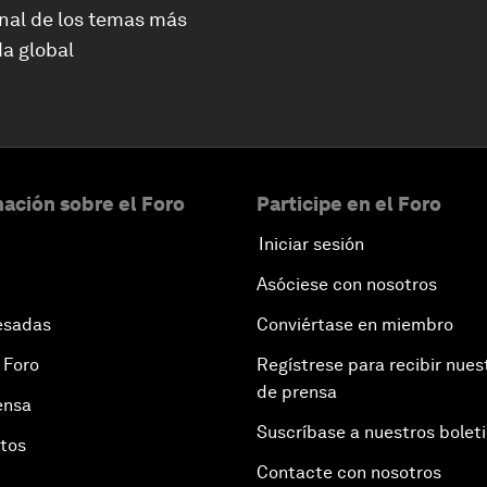
nal de los temas más
a global
ación sobre el Foro
Participe en el Foro
Iniciar sesión
Asóciese con nosotros
esadas
Conviértase en miembro
 Foro
Regístrese para recibir nues
de prensa
ensa
Suscríbase a nuestros bolet
otos
Contacte con nosotros