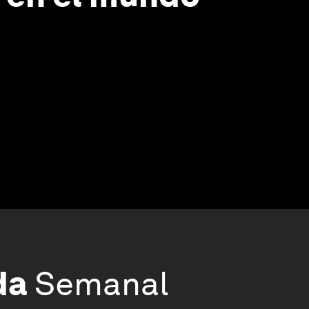
da
Semanal