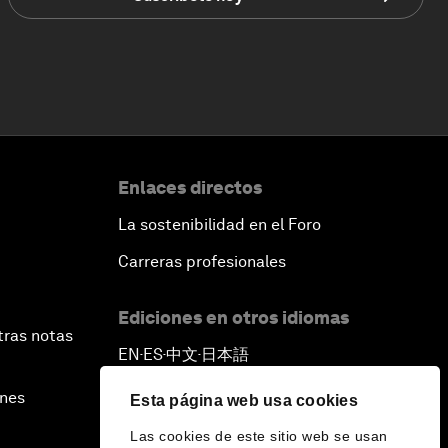
Enlaces directos
La sostenibilidad en el Foro
Carreras profesionales
Ediciones en otros idiomas
tras notas
EN
ES
中文
日本語
▪
▪
▪
ines
Esta página web usa cookies
Las cookies de este sitio web se usan