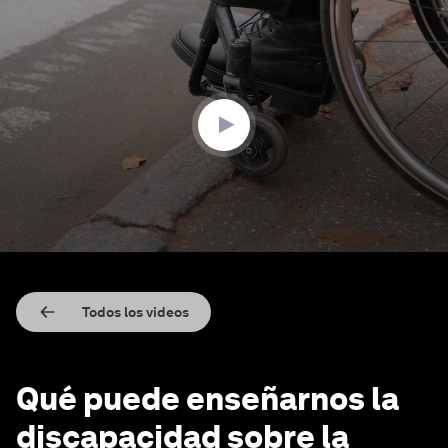
0
seconds
of
3
minutes,
7
seconds
Todos los videos
Qué puede enseñarnos la
discapacidad sobre la