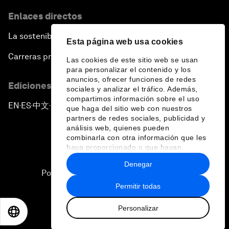
Enlaces directos
La sostenibilidad en el Foro
Esta página web usa cookies
Carreras profesionales
Las cookies de este sitio web se usan
para personalizar el contenido y los
anuncios, ofrecer funciones de redes
Ediciones en otros idiomas
sociales y analizar el tráfico. Además,
compartimos información sobre el uso
EN
ES
中文
日本語
▪
▪
▪
que haga del sitio web con nuestros
partners de redes sociales, publicidad y
análisis web, quienes pueden
combinarla con otra información que les
haya proporcionado o que hayan
recopilado a partir del uso que haya
Denegar
hecho de sus servicios.
Política de privacidad y normas de uso
Permitir todas
Sitemap
Personalizar
©
2026
Foro Económico Mundial
EN
ES
中文
日本語