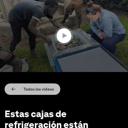
0
seconds
of
1
minute,
39
seconds
Todos los videos
Estas cajas de
refrigeración están