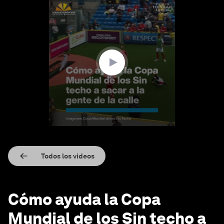
0
seconds
of
4
minutes,
13
seconds
Todos los videos
Cómo ayuda la Copa
Mundial de los Sin techo a