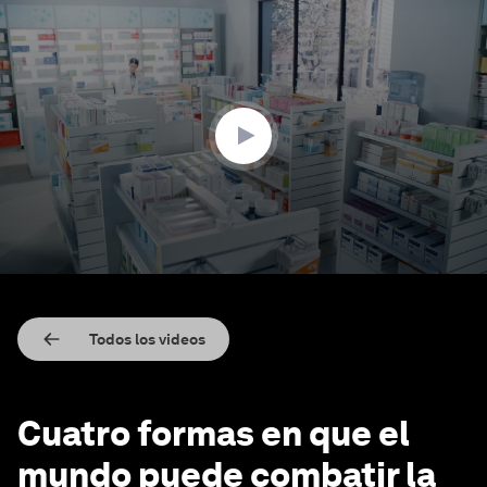
0
seconds
of
3
minutes,
59
seconds
Todos los videos
Cuatro formas en que el
mundo puede combatir la