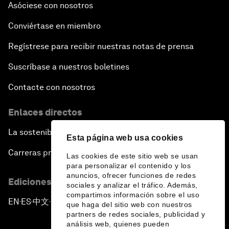
Asóciese con nosotros
Conviértase en miembro
Regístrese para recibir nuestras notas de prensa
Suscríbase a nuestros boletines
Contacte con nosotros
Enlaces directos
La sostenibilidad en el Foro
Esta página web usa cookies
Carreras profesionales
Las cookies de este sitio web se usan
para personalizar el contenido y los
anuncios, ofrecer funciones de redes
Ediciones en otros idiomas
sociales y analizar el tráfico. Además,
compartimos información sobre el uso
EN
ES
中文
日本語
▪
▪
▪
que haga del sitio web con nuestros
partners de redes sociales, publicidad y
análisis web, quienes pueden