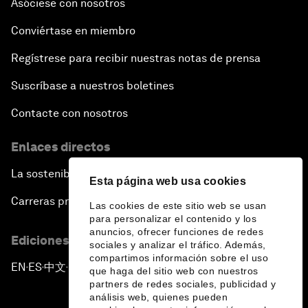
Asóciese con nosotros
Conviértase en miembro
Regístrese para recibir nuestras notas de prensa
Suscríbase a nuestros boletines
Contacte con nosotros
Enlaces directos
La sostenibilidad en el Foro
Esta página web usa cookies
Carreras profesionales
Las cookies de este sitio web se usan
para personalizar el contenido y los
anuncios, ofrecer funciones de redes
Ediciones en otros idiomas
sociales y analizar el tráfico. Además,
compartimos información sobre el uso
EN
ES
中文
日本語
▪
▪
▪
que haga del sitio web con nuestros
partners de redes sociales, publicidad y
análisis web, quienes pueden