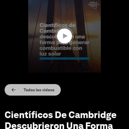
0
seconds
of
1
minute,
18
seconds
Todos los videos
Científicos De Cambridge
Descubrieron Una Forma