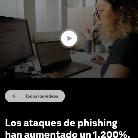
0
seconds
of
2
minutes,
20
seconds
Todos los videos
Los ataques de phishing
han aumentado un 1.200%.