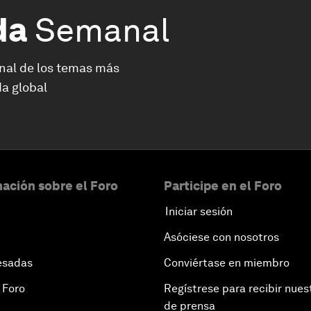
da
Semanal
nal de los temas más
a global
ación sobre el Foro
Participe en el Foro
Iniciar sesión
Asóciese con nosotros
esadas
Conviértase en miembro
 Foro
Regístrese para recibir nues
de prensa