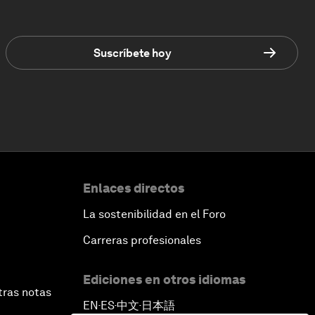
Suscríbete hoy
Enlaces directos
La sostenibilidad en el Foro
Carreras profesionales
Ediciones en otros idiomas
tras notas
EN
ES
中文
日本語
▪
▪
▪