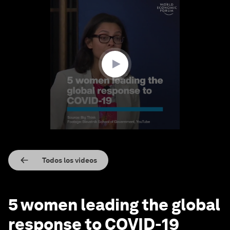
0
seconds
of
1
minute,
31
seconds
Todos los videos
5 women leading the global
response to COVID-19