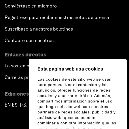
Conviértase en miembro
Regístrese para recibir nuestras notas de prensa
Suscríbase a nuestros boletines
Contacte con nosotros
Enlaces directos
La sostenibilidad en el Foro
Esta página web usa cookies
Carreras profesionales
Las cookies de este sitio web se usan
para personalizar el contenido y los
anuncios, ofrecer funciones de redes
Ediciones en otros idiomas
sociales y analizar el tráfico. Además,
compartimos información sobre el uso
EN
ES
中文
日本語
▪
▪
▪
que haga del sitio web con nuestros
partners de redes sociales, publicidad y
análisis web, quienes pueden
combinarla con otra información que les
haya proporcionado o que hayan