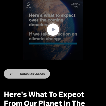
0
seconds
of
2
minutes,
36
seconds
Todos los videos
Here's What To Expect
From Our Planet In The