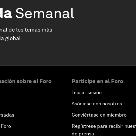
da
Semanal
nal de los temas más
a global
ación sobre el Foro
Participe en el Foro
Iniciar sesión
Asóciese con nosotros
esadas
Conviértase en miembro
 Foro
Regístrese para recibir nues
de prensa