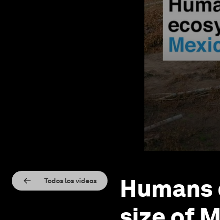
Humans 
Todos los videos
size of M