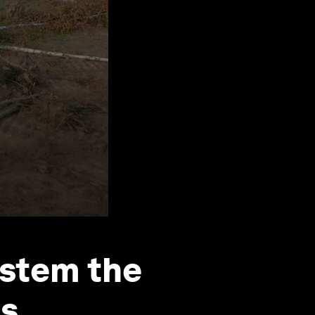
stem the
rs