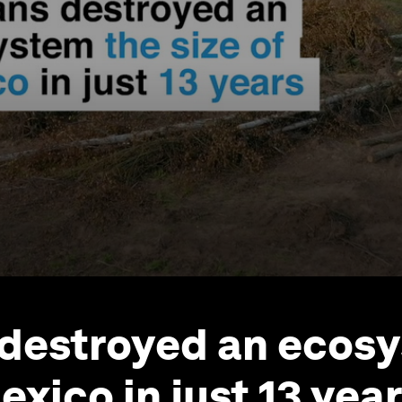
destroyed an ecosy
exico in just 13 yea