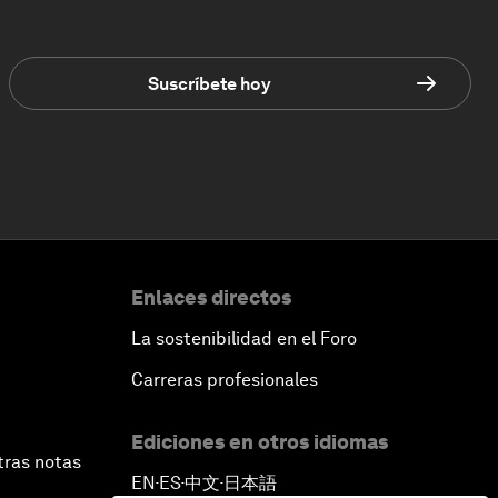
Suscríbete hoy
Enlaces directos
La sostenibilidad en el Foro
Carreras profesionales
Ediciones en otros idiomas
tras notas
EN
ES
中文
日本語
▪
▪
▪