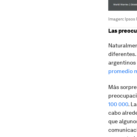
Imagen: Ipsos
Las preocu
Naturalmen
diferentes.
argentinos
promedio 
Más sorpren
preocupaci
100 000
. L
cabo alred
que algunos
comunicació