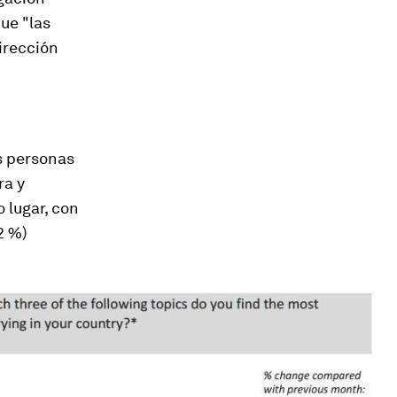
ue "las
irección
s personas
ra y
 lugar, con
2 %)