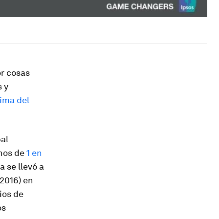
or cosas
s y
cima del
pal
enos de
1 en
 se llevó a
2016) en
ios de
os