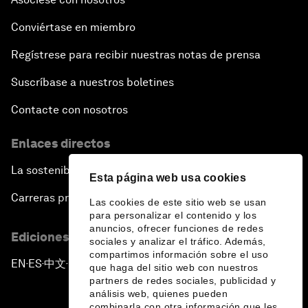
Conviértase en miembro
Regístrese para recibir nuestras notas de prensa
Suscríbase a nuestros boletines
Contacte con nosotros
Enlaces directos
La sostenibilidad en el Foro
Esta página web usa cookies
Carreras profesionales
Las cookies de este sitio web se usan
para personalizar el contenido y los
anuncios, ofrecer funciones de redes
Ediciones en otros idiomas
sociales y analizar el tráfico. Además,
compartimos información sobre el uso
EN
ES
中文
日本語
▪
▪
▪
que haga del sitio web con nuestros
partners de redes sociales, publicidad y
análisis web, quienes pueden
combinarla con otra información que les