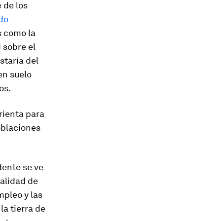
 de los
odo
s como la
 sobre el
staría del
en suelo
os.
rienta para
oblaciones
dente se ve
alidad de
mpleo y las
a tierra de