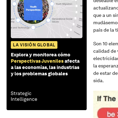
deseable es
actualizan
que a un s
mudásemos a
país de la t
Son 10 elem
LA VISIÓN GLOBAL
calidad de v
Explora y monitorea cómo
electricida
Perspectivas Juveniles
afecta
la esperanz
a las economías, las industrias
de estar d
y los problemas globales
sida.