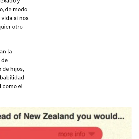
exado y
vo, de modo
vida si nos
uier otro
an la
, de
 de hijos,
obabilidad
d como el