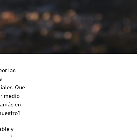
por las
e
iales. Que
or medio
jamás en
nuestro?
able y