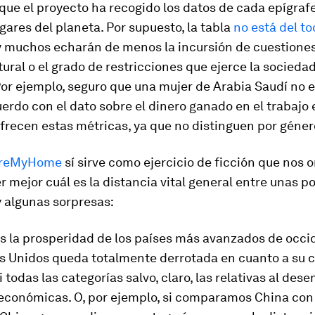
que el proyecto ha recogido los datos de cada epígrafe
ugares del planeta. Por supuesto, la tabla
no está del t
 y muchos echarán de menos la incursión de cuestione
tural o el grado de restricciones que ejerce la sociedad
Por ejemplo, seguro que una mujer de Arabia Saudí no e
erdo con el dato sobre el dinero ganado en el trabajo 
frecen estas métricas, ya que no distinguen por géner
ereMyHome
sí sirve como ejercicio de ficción que nos o
mejor cuál es la distancia vital general entre unas p
y algunas sorpresas:
s la prosperidad de los países más avanzados de occi
s Unidos queda totalmente derrotada en cuanto a su c
i todas las categorías salvo, claro, las relativas al dese
económicas. O, por ejemplo, si comparamos China con l