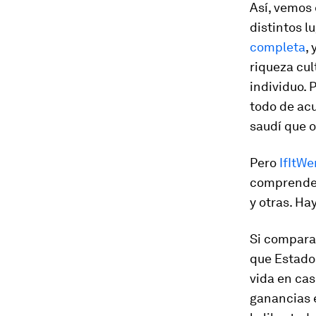
Así, vemos 
distintos l
completa
,
riqueza cul
individuo. 
todo de acu
saudí que o
Pero
IfItW
comprender 
y otras. Ha
Si compara
que Estado
vida en cas
ganancias 