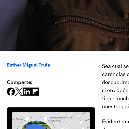
Esther Miguel Trula
Sea cual se
carencias q
Comparte:
descubrimos
si en Japón
tiene much
nuestro paí
Evidenteme