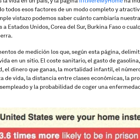
 la vida en un país, y la página
IfItWereMyHome
ha ind
do todos esos factores de un modo completo y atracti
imple vistazo podemos saber cuánto cambiaría nuestra 
 Estados Unidos, Corea del Sur, Burkina Faso o cualq
ierra.
entos de medición los que, según esta página, delimit
ida en un sitio. El coste sanitario, el gasto de gasolina
d, el dinero que ganas, la mortalidad infantil, el número
a de vida, la distancia entre clases económicas, la pr
esempleado y la probabilidad de coger una enfermeda