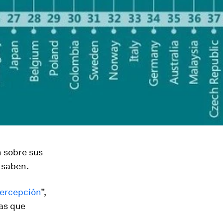
n sobre sus
 saben.
percepción
”,
as que