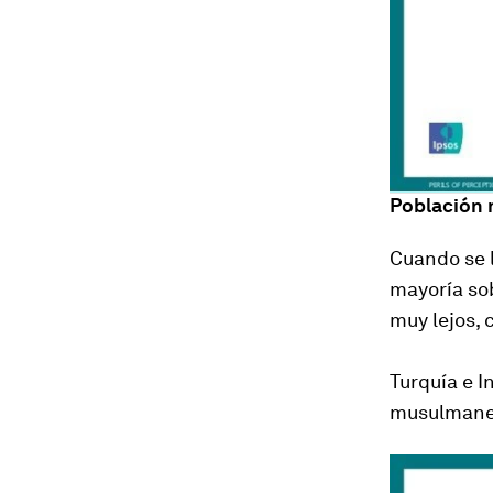
Población
Cuando se 
mayoría sob
muy lejos, 
Turquía e I
musulmanes