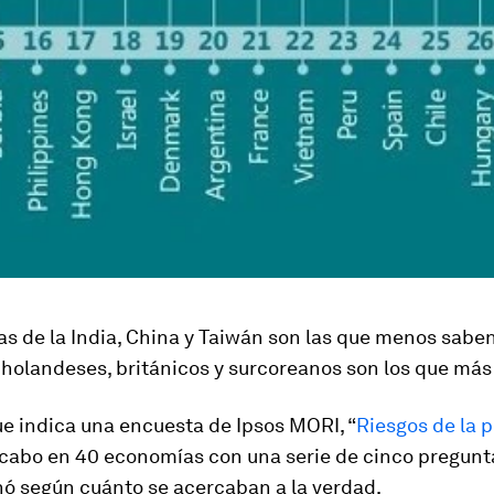
s de la India, China y Taiwán son las que menos sabe
 holandeses, británicos y surcoreanos son los que más
ue indica una encuesta de Ipsos MORI, “
Riesgos de la 
a cabo en 40 economías con una serie de cinco pregunt
nó según cuánto se acercaban a la verdad.