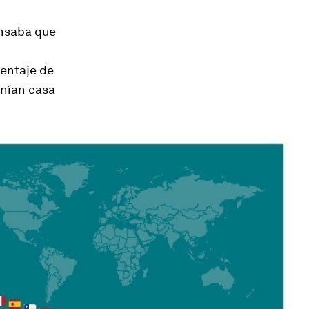
ensaba que
centaje de
enían casa