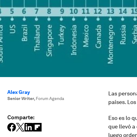
Alex Gray
Las persona
Senior Writer
,
Forum Agenda
países. Los
Comparte:
Eso es lo q
que llevó 
luego orde