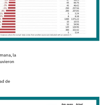
lmana, la
tuvieron
dad de