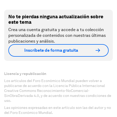
No te pierdas ninguna actualización sobre
este tema
Crea una cuenta gratuita y accede a tu colección
personalizada de contenidos con nuestras últimas
publicaciones y análisis.
Inscríbete de forma gratuita
Licencia y republicación
Los artículos del Foro Económico Mundial pueden volver a
publicarse de acuerdo con la Licencia Pública Internacional
Creative Commons Reconocimiento-NoComercial-
SinObraDerivada 4.0, y de acuerdo con nuestras condiciones de
uso.
Las opiniones expresadas en este artículo son las del autor y no
del Foro Económico Mundial.