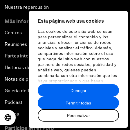
Nuestra repercusión
Más información sobre el Foro
Esta página web usa cookies
Las cookies de este sitio web se usan
Centros
para personalizar el contenido y los
anuncios, ofrecer funciones de redes
Reuniones
sociales y analizar el tráfico. Además,
compartimos información sobre el uso
Partes interesadas
que haga del sitio web con nuestros
partners de redes sociales, publicidad y
Historias del Foro
análisis web, quienes pueden
combinarla con otra información que les
Notas de prensa
haya proporcionado o que hayan
recopilado a partir del uso que haya
Galería de fotos
Denegar
hecho de sus servicios.
Pódcast
Permitir todas
Vídeos
Personalizar
EN
ES
中文
日本語
Participe en el Foro