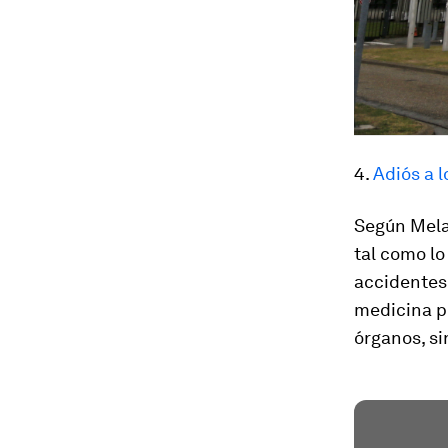
4.
Adiós a l
Según Melan
tal como l
accidentes 
medicina p
órganos, s