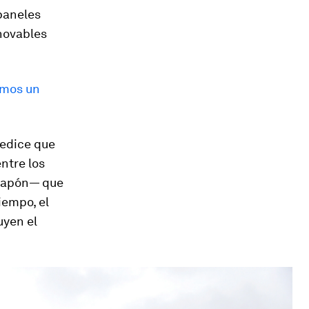
paneles
enovables
emos un
redice que
ntre los
 Japón— que
iempo, el
uyen el