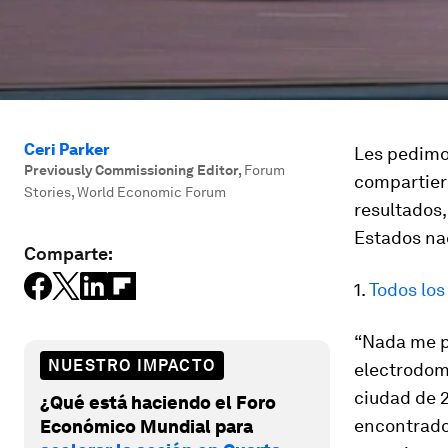
Ceri Parker
Les pedimo
Previously Commissioning Editor
,
Forum
compartier
Stories, World Economic Forum
resultados,
Estados na
Comparte:
1.
Todos los
“Nada me p
NUESTRO IMPACTO
electrodomé
ciudad de 2
¿Qué está haciendo el Foro
encontrado 
Económico Mundial para