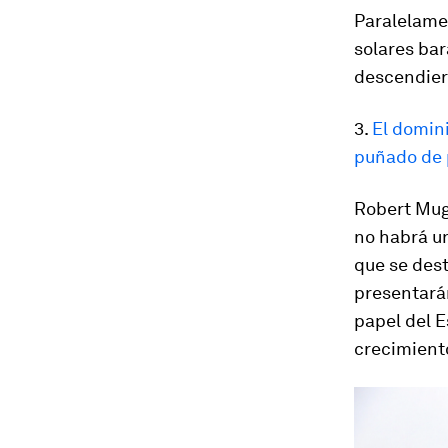
Paralelame
solares bar
descendier
3.
El domin
puñado de 
Robert Mugg
no habrá u
que se des
presentará
papel del E
crecimiento