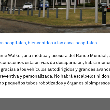
os hospitales, bienvenidos a las casa-hospitales
ie Walker, una médica y asesora del Banco Mundial, e
o conocemos está en vías de desaparición; habrá meno
gracias a los vehículos autodirigidos y grandes avanc
reventiva y personalizada. No habrá escalpelos ni do
ino pequeños tubos robotizados y órganos bioimpresos