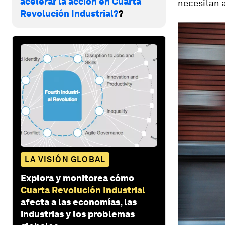
acelerar la acción en Cuarta
necesitan 
Revolución Industrial?
?
LA VISIÓN GLOBAL
Explora y monitorea cómo
Cuarta Revolución Industrial
afecta a las economías, las
industrias y los problemas