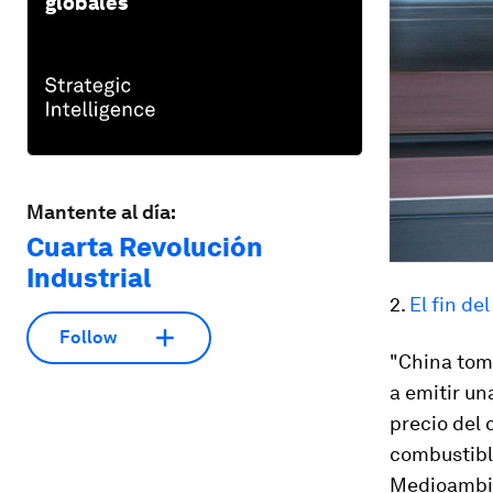
globales
Mantente al día:
Cuarta Revolución
Industrial
2.
El fin de
Follow
"China tom
a emitir un
precio del
combustible
Medioambie