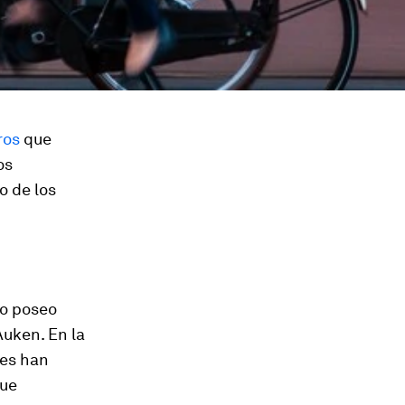
ros
que
os
o de los
No poseo
Auken. En la
tes han
que