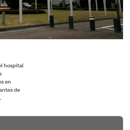
l hospital
s
es en
nantes de
.