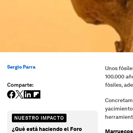
Sergio Parra
Unos fósile
100.000 año
Comparte:
fósiles, a
Concretame
yacimiento 
herramienta
NUESTRO IMPACTO
¿Qué está haciendo el Foro
Marruecos