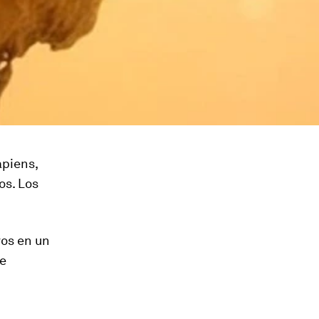
apiens,
os. Los
os en un
de