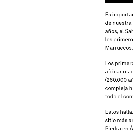
Es importan
de nuestra 
años, el Sa
los primero
Marruecos.
Los primero
africano: J
(260.000 añ
compleja hi
todo el con
Estos halla
sitio más a
Piedra en Á