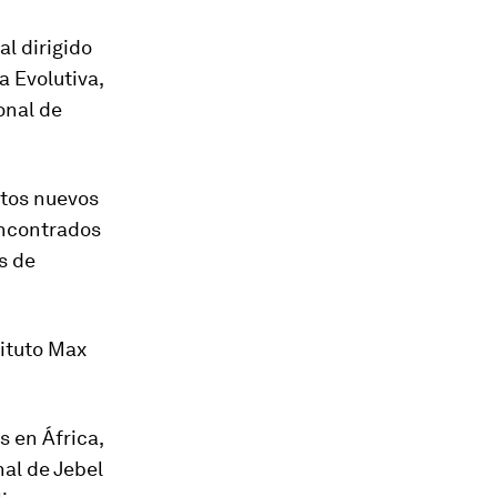
l dirigido
a Evolutiva,
onal de
stos nuevos
 encontrados
s de
tituto Max
 en África,
al de Jebel