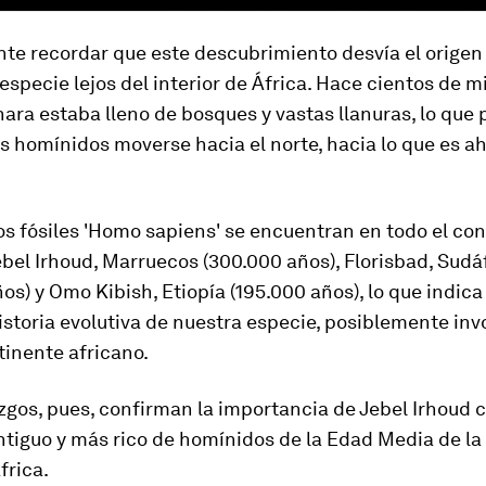
te recordar que este descubrimiento desvía el origen
especie lejos del interior de África. Hace cientos de m
hara estaba lleno de bosques y vastas llanuras, lo que 
s homínidos moverse hacia el norte, hacia lo que es a
s fósiles 'Homo sapiens' se encuentran en todo el co
ebel Irhoud, Marruecos (300.000 años), Florisbad, Sudá
os) y Omo Kibish, Etiopía (195.000 años), lo que indica
storia evolutiva de nuestra especie, posiblemente inv
tinente africano.
zgos, pues, confirman la importancia de Jebel Irhoud 
ntiguo y más rico de homínidos de la Edad Media de l
frica.