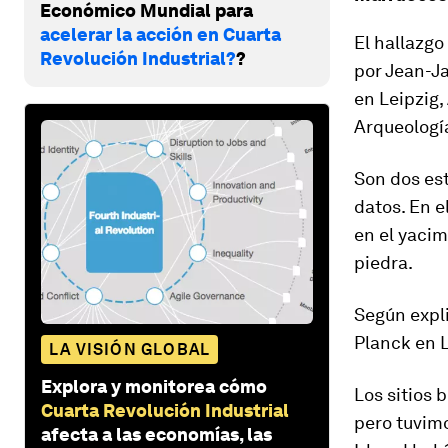
Económico Mundial para
acelerar la acción en Cuarta
El hallazgo
Revolución Industrial?
?
por Jean-Ja
en Leipzig,
Arqueología
Son dos es
datos. En e
en el yacim
piedra.
Según expli
Planck en L
LA VISIÓN GLOBAL
Explora y monitorea cómo
Los sitios 
Cuarta Revolución Industrial
pero tuvimo
afecta a las economías, las