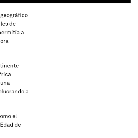
 geográfico
iles de
permitía a
hora
ntinente
frica
 una
olucrando a
como el
a Edad de