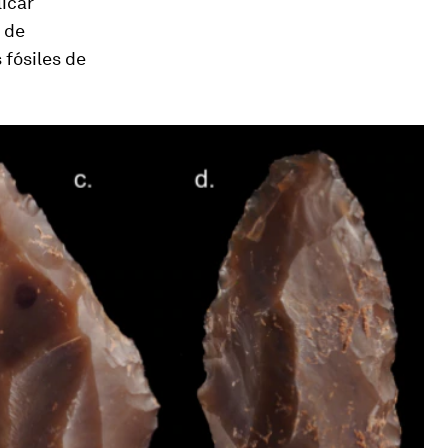
licar
 de
 fósiles de