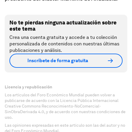
No te pierdas ninguna actualización sobre
este tema
Crea una cuenta gratuita y accede a tu colección
personalizada de contenidos con nuestras últimas
publicaciones y análisis.
Inscríbete de forma gratuita
Licencia y republicación
Los artículos del Foro Económico Mundial pueden volver a
publicarse de acuerdo con la Licencia Pública Internacional
Creative Commons Reconocimiento-NoComercial-
SinObraDerivada 4.0, y de acuerdo con nuestras condiciones de
uso.
Las opiniones expresadas en este artículo son las del autor y no
del Foro Económico Mundial.