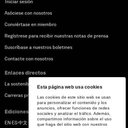
Iniciar sesión
Asóciese con nosotros
Conviértase en miembro
Regístrese para recibir nuestras notas de prensa
Suscríbase a nuestros boletines
Contacte con nosotros
Enlaces directos
La sostenibilidad en el Foro
Esta página web usa cookies
Carreras profesionales
Las cookies de este sitio web se usan
para personalizar el contenido y los
anuncios, ofrecer funciones de redes
Ediciones en otros idiomas
sociales y analizar el tráfico. Además,
compartimos información sobre el uso
EN
ES
中文
日本語
▪
▪
▪
que haga del sitio web con nuestros