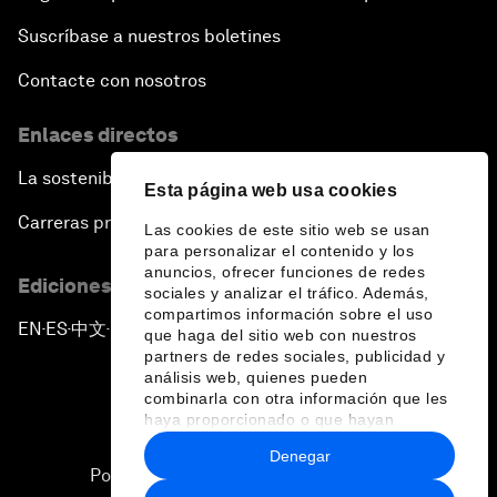
Suscríbase a nuestros boletines
Contacte con nosotros
Enlaces directos
La sostenibilidad en el Foro
Esta página web usa cookies
Carreras profesionales
Las cookies de este sitio web se usan
para personalizar el contenido y los
anuncios, ofrecer funciones de redes
Ediciones en otros idiomas
sociales y analizar el tráfico. Además,
compartimos información sobre el uso
EN
ES
中文
日本語
▪
▪
▪
que haga del sitio web con nuestros
partners de redes sociales, publicidad y
análisis web, quienes pueden
combinarla con otra información que les
haya proporcionado o que hayan
recopilado a partir del uso que haya
Denegar
hecho de sus servicios.
Política de privacidad y normas de uso