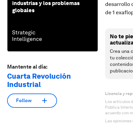
industrias y los problemas
desarrollo
globales
de 1 exaflo
No te pi
actualiz
Crea una c
tu colecci
contenido
Mantente al día:
publicacio
Cuarta Revolución
Industrial
Licencia y rep
Follow
Los artículos 
Pública Inter
acuerdo con n
Las opiniones 