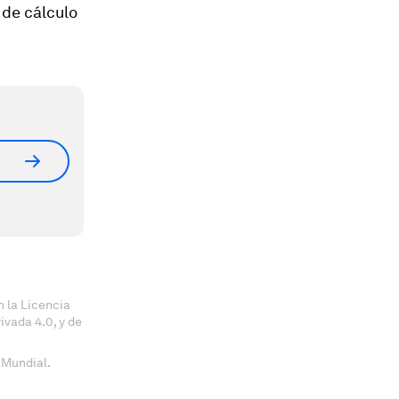
 de cálculo
 la Licencia
vada 4.0, y de
 Mundial.