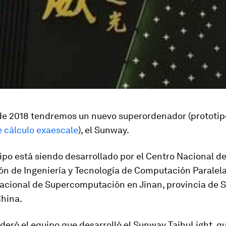
 de 2018 tendremos un nuevo superordenador (prototip
 cálculo exaescale
), el Sunway.
ipo está siendo desarrollado por el Centro Nacional d
ón de Ingeniería y Tecnología de Computación Paralel
Nacional de Supercomputación en Jinan, provincia de 
China.
deró el equipo que desarrolló el Sunway TaihuLight, q