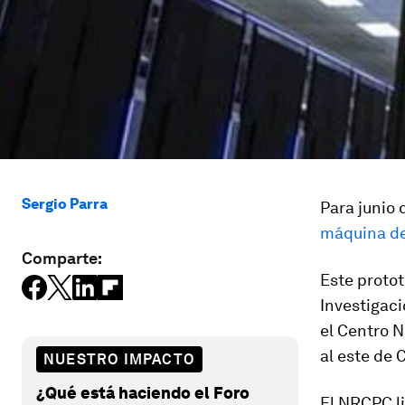
Sergio Parra
Para junio
máquina de
Comparte:
Este protot
Investigaci
el Centro 
al este de 
NUESTRO IMPACTO
¿Qué está haciendo el Foro
El NRCPC li