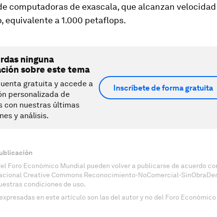
 de computadoras de exascala, que alcanzan velocidad
p, equivalente a 1.000 petaflops.
erdas ninguna
ación sobre este tema
uenta gratuita y accede a
Inscríbete de forma gratuita
ón personalizada de
s con nuestras últimas
nes y análisis.
ublicación
del Foro Económico Mundial pueden volver a publicarse de acuerdo con
nacional Creative Commons Reconocimiento-NoComercial-SinObraDeri
uestras condiciones de uso.
expresadas en este artículo son las del autor y no del Foro Económico