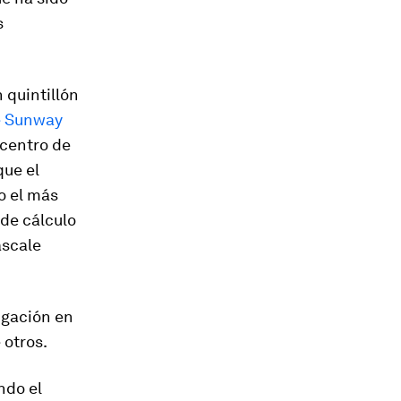
s
 quintillón
e Sunway
 centro de
que el
o el más
 de cálculo
ascale
igación en
 otros.
ndo el