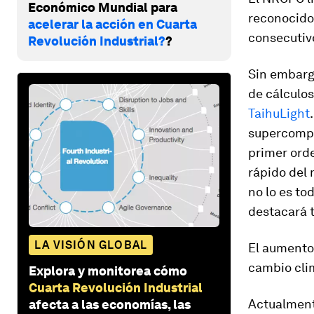
Económico Mundial para
reconocido
acelerar la acción en Cuarta
consecutivo
Revolución Industrial?
?
Sin embarg
de cálculo
TaihuLight
supercomput
primer ord
rápido del 
no lo es to
destacará t
LA VISIÓN GLOBAL
El aumento
cambio clim
Explora y monitorea cómo
Cuarta Revolución Industrial
Actualmente
afecta a las economías, las