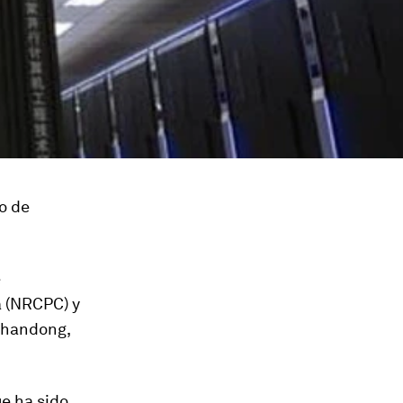
o de
e
a (NRCPC) y
Shandong,
ue ha sido