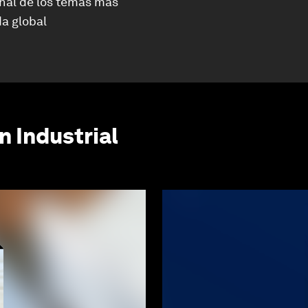
nal de los temas más
a global
n Industrial