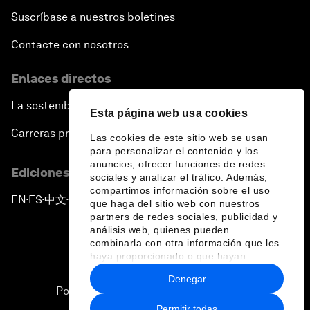
Suscríbase a nuestros boletines
Contacte con nosotros
Enlaces directos
La sostenibilidad en el Foro
Esta página web usa cookies
Carreras profesionales
Las cookies de este sitio web se usan
para personalizar el contenido y los
anuncios, ofrecer funciones de redes
Ediciones en otros idiomas
sociales y analizar el tráfico. Además,
compartimos información sobre el uso
EN
ES
中文
日本語
▪
▪
▪
que haga del sitio web con nuestros
partners de redes sociales, publicidad y
análisis web, quienes pueden
combinarla con otra información que les
haya proporcionado o que hayan
recopilado a partir del uso que haya
Denegar
hecho de sus servicios.
Política de privacidad y normas de uso
Permitir todas