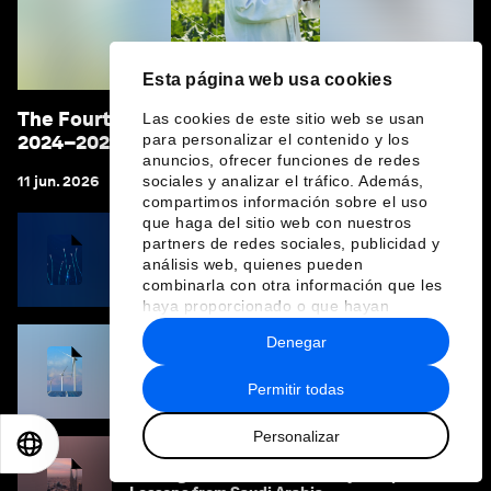
Esta página web usa cookies
The Fourth Industrial Revolution Network
Las cookies de este sitio web se usan
2024–2025 Impact Report
para personalizar el contenido y los
anuncios, ofrecer funciones de redes
11 jun. 2026
sociales y analizar el tráfico. Además,
compartimos información sobre el uso
que haga del sitio web con nuestros
partners de redes sociales, publicidad y
Piloting Buildings of the Future: Azerbaijan’s
análisis web, quienes pueden
AI-Energy Playbook
combinarla con otra información que les
haya proporcionado o que hayan
recopilado a partir del uso que haya
Denegar
hecho de sus servicios.
Quantum for Energy and Utilities: Key
Opportunities for Energy Transition
Permitir todas
Personalizar
EN
ES
中文
日本語
Piloting the Quantum Economy Blueprint: