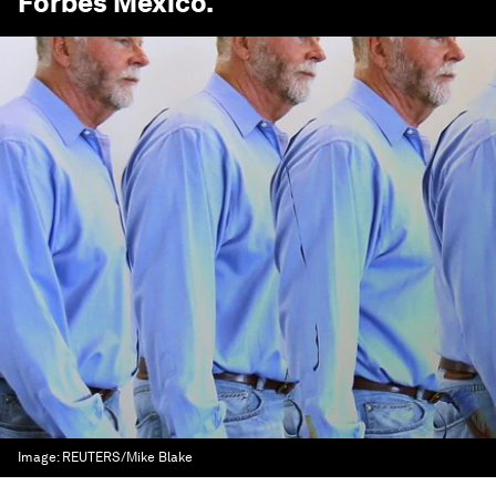
Forbes México
.
Image:
REUTERS/Mike Blake