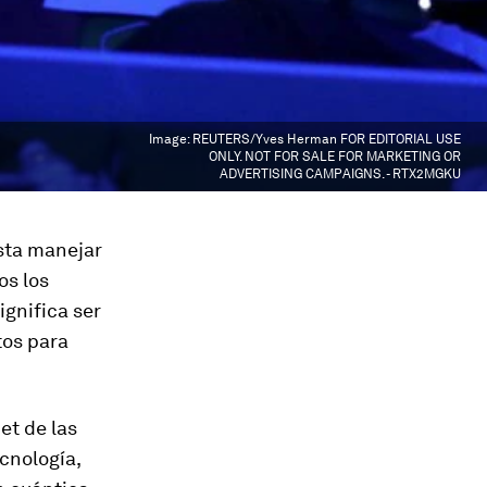
Image:
REUTERS/Yves Herman FOR EDITORIAL USE
ONLY. NOT FOR SALE FOR MARKETING OR
ADVERTISING CAMPAIGNS. - RTX2MGKU
esta manejar
os los
ignifica ser
tos para
net de las
cnología,