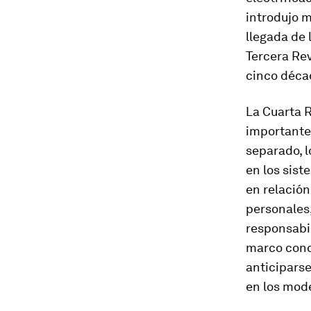
introdujo m
llegada de 
Tercera Rev
cinco décad
La Cuarta 
importantes
separado, l
en los sist
en relació
personales,
responsabi
marco conc
anticiparse
en los mode