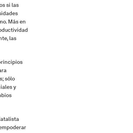
s si las
esidades
mo. Más en
roductividad
te, las
principios
ara
; sólo
iales y
mbios
atalista
y empoderar