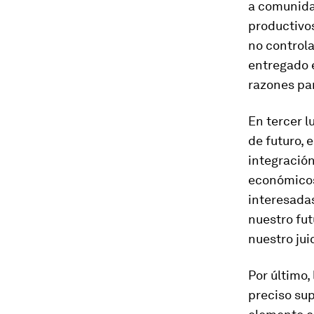
a comunida
productivos
no control
entregado e
razones pa
En tercer l
de futuro, 
integración
económicos
interesadas,
nuestro fut
nuestro jui
Por último,
preciso sup