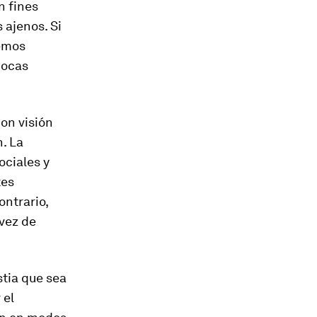
n fines
 ajenos. Si
remos
pocas
on visión
. La
ociales y
tes
ontrario,
 vez de
stia que sea
 el