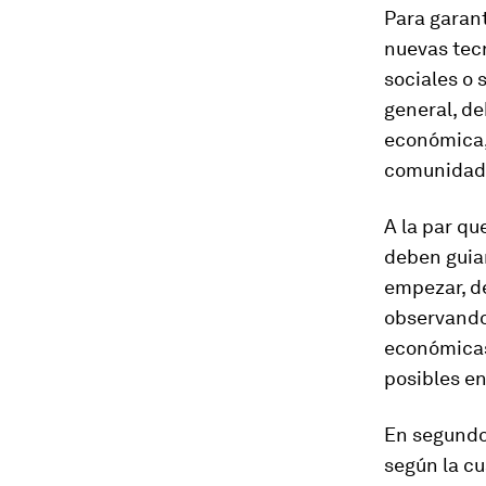
Para garant
nuevas tecn
sociales o
general, de
económica, 
comunidade
A la par qu
deben guiar
empezar, d
observando 
económicas
posibles en
En segundo 
según la c