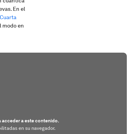
n cuántica
evas. En el
Cuarta
l modo en
 acceder a este contenido.
litadas en su navegador.