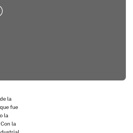
de la
 que fue
o la
 Con la
dustrial