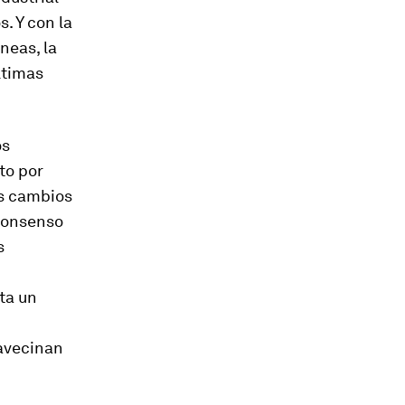
. Y con la
neas, la
últimas
os
to por
os cambios
 consenso
s
ta un
 avecinan