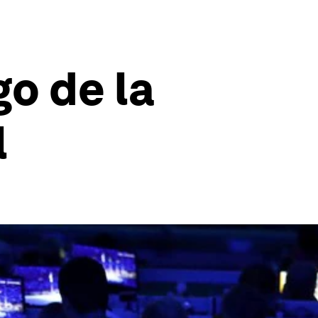
go de la
l