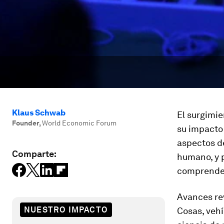
Klaus Schwab
El surgimie
Founder
,
World Economic Forum
su impacto 
aspectos de
Comparte:
humano, y 
comprender
Avances re
NUESTRO IMPACTO
Cosas, veh