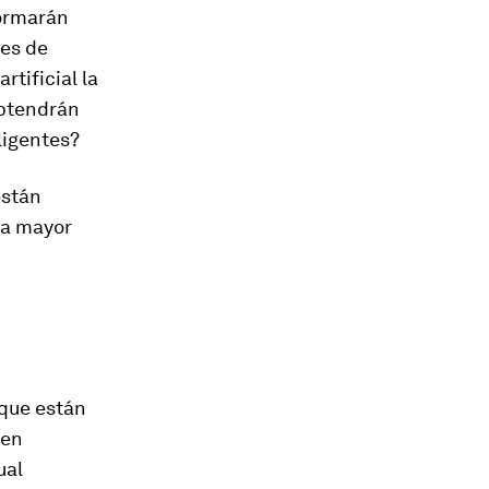
formarán
nes de
rtificial la
obtendrán
ligentes?
están
 la mayor
 que están
den
ual