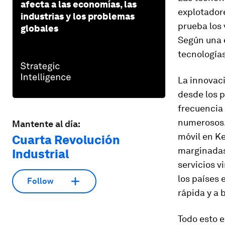
afecta a las economías, las
explotador
industrias y los problemas
prueba los
globales
Según una e
tecnología
La innovac
desde los p
frecuencia 
numerosos. 
Mantente al día:
móvil en K
Cuarta Revolución
marginadas 
Industrial
servicios v
los países 
Follow
rápida y a 
Todo esto 