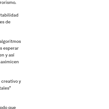
rrorismo.
stabilidad
res de
algoritmos
s esperar
n y así
 maximicen
creativo y
tales”
modo que