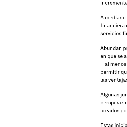
incrementa 
A mediano p
financiera 
servicios f
Abundan pr
en que se 
—al menos 
permitir qu
las ventaja
Algunas ju
perspicaz m
creados po
Estas inici