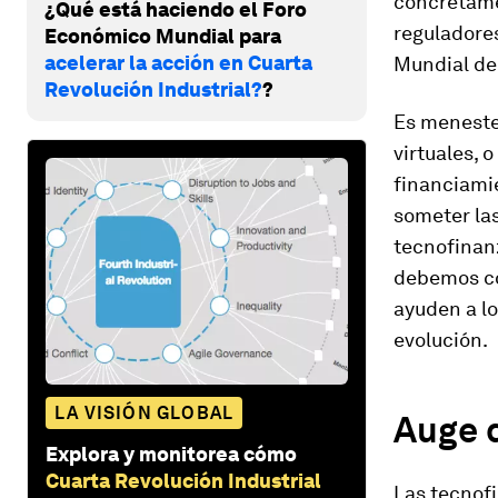
concretamen
¿Qué está haciendo el Foro
reguladore
Económico Mundial para
acelerar la acción en Cuarta
Mundial de
Revolución Industrial?
?
Es menester
virtuales, 
financiami
someter las
tecnofinan
debemos co
ayuden a l
evolución.
LA VISIÓN GLOBAL
Auge d
Explora y monitorea cómo
Cuarta Revolución Industrial
Las tecnof