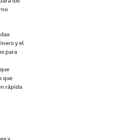
para los
rno
edas
inero y el
os para
 que
s que
en rápida
es y