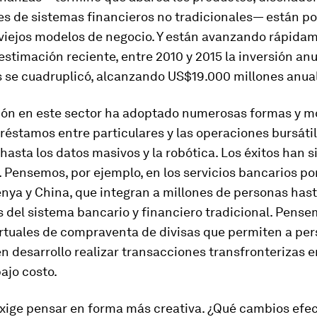
es de sistemas financieros no tradicionales— están p
 viejos modelos de negocio. Y están avanzando rápidam
stimación reciente, entre 2010 y 2015 la inversión anu
s se cuadruplicó, alcanzando US$19.000 millones anua
ión en este sector ha adoptado numerosas formas y m
réstamos entre particulares y las operaciones bursátil
hasta los datos masivos y la robótica. Los éxitos han s
Pensemos, por ejemplo, en los servicios bancarios por
enya y China, que integran a millones de personas has
del sistema bancario y financiero tradicional. Pense
irtuales de compraventa de divisas que permiten a pe
en desarrollo realizar transacciones transfronterizas 
bajo costo.
exige pensar en forma más creativa. ¿Qué cambios efec