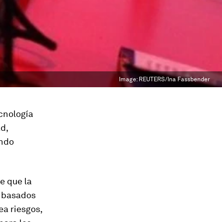
Image:
REUTERS/Ina Fassbender
cnología
d,
undo
e que la
s basados
a riesgos,