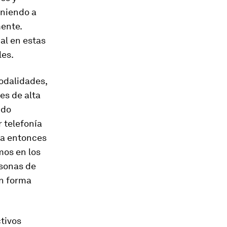
oniendo a
ente.
al en estas
les.
odalidades,
es de alta
ido
 telefonía
ta entonces
mos en los
rsonas de
en forma
tivos