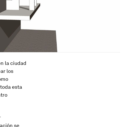
n la ciudad
ar los
como
 toda esta
stro
r
ración se