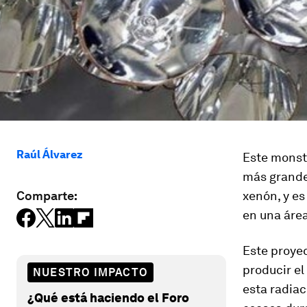
Raúl Álvarez
Este monstr
más grande
Comparte:
xenón, y es
en una área
Este proyec
producir el
NUESTRO IMPACTO
esta radiac
¿Qué está haciendo el Foro