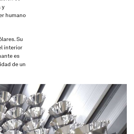
 y
 ser humano
ólares. Su
l interior
nante es
cidad de un