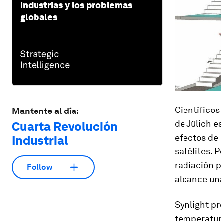
industrias y los problemas
globales
Científico
Mantente al día:
de Jülich e
Cuarta Revolución
efectos de 
Industrial
satélites. 
radiación p
Follow
alcance una
Synlight pr
temperatura