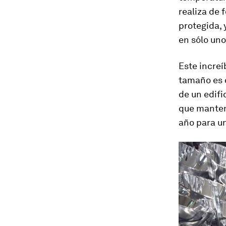
realiza de
protegida, 
en sólo un
Este increí
tamaño es d
de un edifi
que mantene
año para u