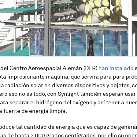
s del Centro Aeroespacial Alemán (DLR)
han instalado
e
sta impresionante máquina, que servirá para para prob
la radiación solar en diversos dispositivos y objetos, 
Pero eso no es todo, con Synlight también esperan usar
ara separar el hidrógeno del oxígeno y así tener a nue
 fuente de energía limpia.
oduce tal cantidad de energía que es capaz de genera
s de hasta 3.000 grados centígrados, por ello su ope