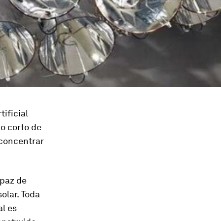
ificial
o corto de
 concentrar
apaz de
olar. Toda
al es