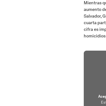
Mientras q
aumento de 
Salvador, 
cuarta part
cifra es im
homicidios
Acep
Es