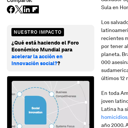
Comparte:
Sula en Ho
Los salvad
latinoameri
NUESTRO IMPACTO
recientes m
¿Qué está haciendo el Foro
por tener a
Económico Mundial para
planeta. Br
acelerar la acción en
000 asesina
Innovación social?
?
sudamerica
últimos 12
En toda Amé
joven latin
Latina ha 
homicidios
año 2000. 