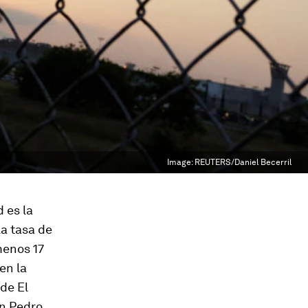
Image:
REUTERS/Daniel Becerril
 es la
a tasa de
menos 17
en la
 de El
an Pedro