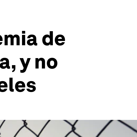
emia de
a, y no
eles