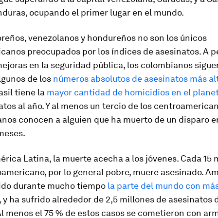
nduras, ocupando el primer lugar en el mundo.
oreños, venezolanos y hondureños no son los únicos
canos preocupados por los índices de asesinatos. A p
ejoras en la seguridad pública, los colombianos sigue
lgunos de los
números absolutos de asesinatos más al
asil tiene la
mayor cantidad de homicidios en el plane
tos al año. Y al menos un tercio de los centroamerica
nos conocen a alguien que ha muerto de un disparo e
 meses.
rica Latina, la muerte acecha a los jóvenes. Cada 15 
oamericano, por lo general pobre, muere asesinado. A
sido durante mucho tiempo
la parte del mundo con má
, y ha sufrido alrededor de 2,5 millones de asesinatos 
Al menos el 75 % de estos casos se cometieron con ar