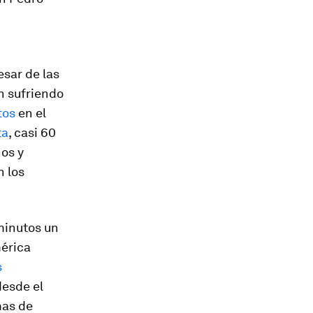
esar de las
n sufriendo
tos
en el
ta
, casi 60
nos y
n los
minutos un
mérica
s
desde el
mas de