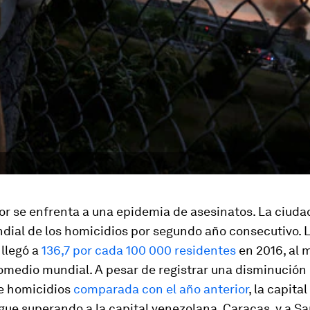
r se enfrenta a una epidemia de asesinatos. La ciudad
dial de los homicidios por segundo año consecutivo. L
 llegó a
136,7 por cada 100 000 residentes
en 2016, al 
omedio mundial. A pesar de registrar una disminución 
e homicidios
comparada con el año anterior
, la capital
gue superando a la capital venezolana, Caracas, y a S