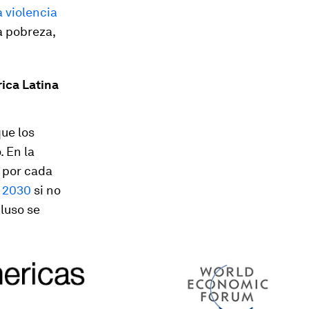
a violencia
a pobreza,
ica Latina
ue los
 En la
2 por cada
o 2030
si no
luso se