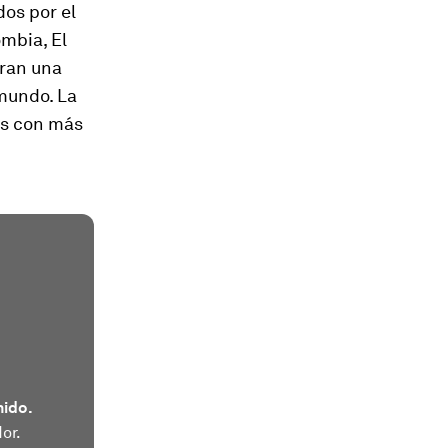
os por el
ombia, El
eran una
 mundo. La
des con más
nido.
or.