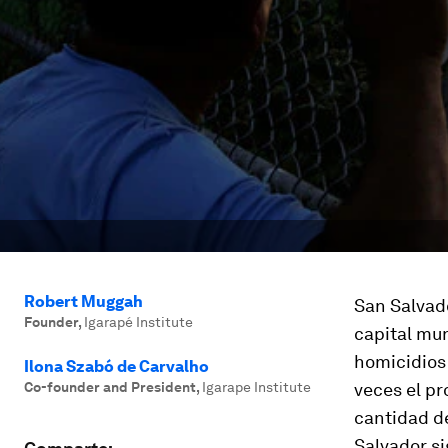
Robert Muggah
San Salvado
Founder
,
Igarapé Institute
capital mun
homicidios
Ilona Szabó de Carvalho
Co-founder and President
,
Igarape Institute
veces el pr
cantidad d
Salvador si