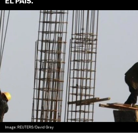
EL PAÍS
.
Image:
REUTERS/David Gray