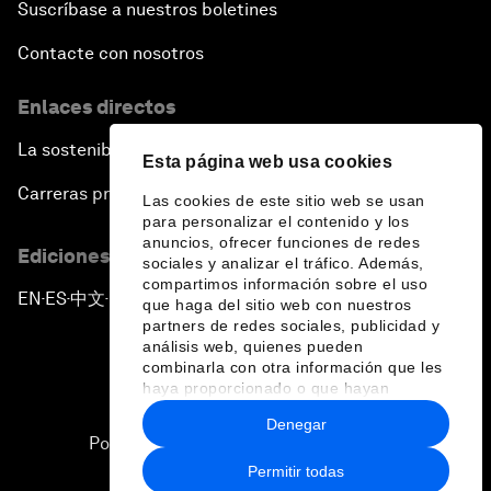
Suscríbase a nuestros boletines
Contacte con nosotros
Enlaces directos
La sostenibilidad en el Foro
Esta página web usa cookies
Carreras profesionales
Las cookies de este sitio web se usan
para personalizar el contenido y los
anuncios, ofrecer funciones de redes
Ediciones en otros idiomas
sociales y analizar el tráfico. Además,
compartimos información sobre el uso
EN
ES
中文
日本語
▪
▪
▪
que haga del sitio web con nuestros
partners de redes sociales, publicidad y
análisis web, quienes pueden
combinarla con otra información que les
haya proporcionado o que hayan
recopilado a partir del uso que haya
Denegar
hecho de sus servicios.
Política de privacidad y normas de uso
Permitir todas
Sitemap