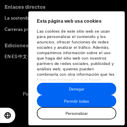
Enlaces directos
La sostenibilidad en el Foro
Esta página web usa cookies
Carreras profesionales
Las cookies de este sitio web se usan
para personalizar el contenido y los
anuncios, ofrecer funciones de redes
Ediciones en otros idiomas
sociales y analizar el tráfico. Además,
compartimos información sobre el uso
EN
ES
中文
日本語
▪
▪
▪
que haga del sitio web con nuestros
partners de redes sociales, publicidad y
análisis web, quienes pueden
combinarla con otra información que les
haya proporcionado o que hayan
recopilado a partir del uso que haya
Denegar
hecho de sus servicios.
Política de privacidad y normas de uso
Permitir todas
Sitemap
Personalizar
©
2026
Foro Económico Mundial
EN
ES
中文
日本語