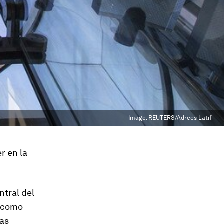
Image:
REUTERS/Adrees Latif
r en la
ntral del
, como
las