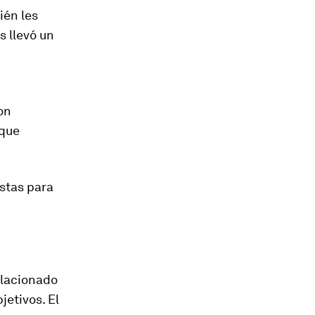
ién les
s llevó un
on
 que
istas para
elacionado
jetivos. El