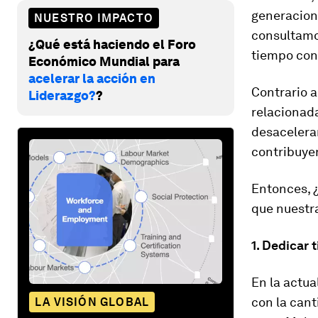
generacion
NUESTRO IMPACTO
consultamos
¿Qué está haciendo el Foro
tiempo con
Económico Mundial para
acelerar la acción en
Contrario a
Liderazgo?
?
relacionad
desacelerar
contribuye
Entonces, ¿
que nuestra
1. Dedicar 
En la actua
con la cant
LA VISIÓN GLOBAL