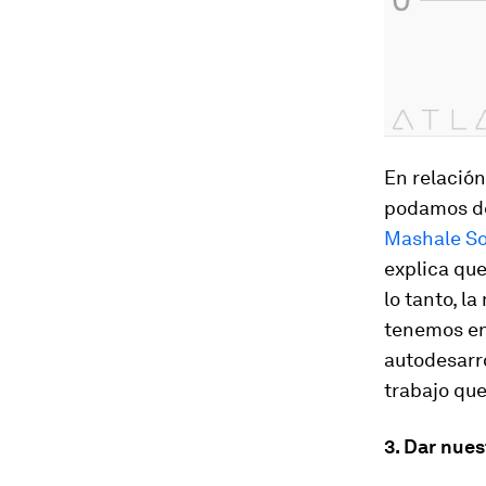
En relación
podamos de
Mashale So
explica qu
lo tanto, l
tenemos en 
autodesarro
trabajo qu
3. Dar nues