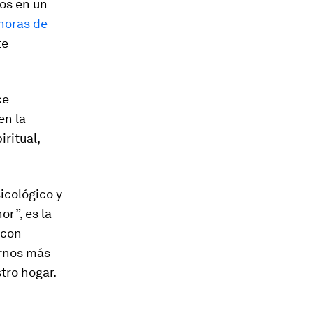
nos en un
horas de
te
ce
en la
iritual,
icológico y
r”, es la
 con
irnos más
tro hogar.