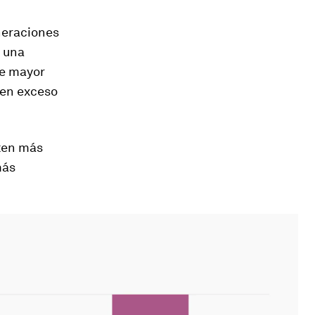
neraciones
, una
de mayor
 en exceso
nten más
más