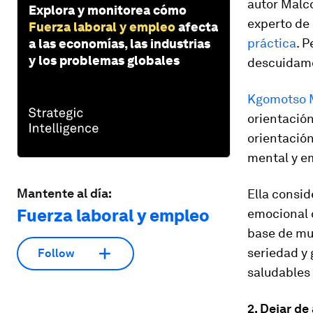
autor Malco
Explora y monitorea cómo
experto de
Fuerza laboral y empleo
afecta
práctica
. 
a las economías, las industrias
y los problemas globales
descuidamo
Kgomotso 
orientación
orientación 
mental y e
Mantente al día:
Ella consid
Fuerza laboral y empleo
emocional d
base de mu
seriedad y
Follow
saludables 
2. Dejar de