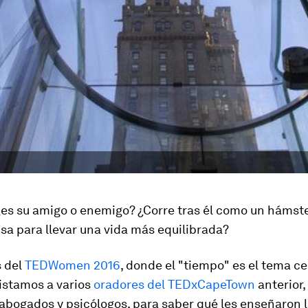
¿es su amigo o enemigo? ¿Corre tras él como un hámste
usa para llevar una vida más equilibrada?
s del
TEDWomen 2016
, donde el "tiempo" es el tema ce
istamos a varios
oradores del TEDxCapeTown
anterior
 abogados y psicólogos, para saber qué les enseñaron 