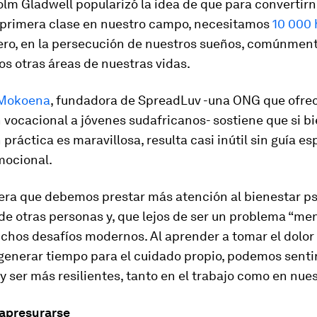
lm Gladwell popularizó la idea de que para convertir
 primera clase en nuestro campo, necesitamos
10 000 
Pero, en la persecución de nuestros sueños, comúnmen
s otras áreas de nuestras vidas.
Mokoena
, fundadora de SpreadLuv -una ONG que ofre
 vocacional a jóvenes sudafricanos- sostiene que si bi
práctica es maravillosa, resulta casi inútil sin guía esp
mocional.
era que debemos prestar más atención al bienestar ps
e otras personas y, que lejos de ser un problema “meno
chos desafíos modernos. Al aprender a tomar el dolor
 generar tiempo para el cuidado propio, podemos sent
y ser más resilientes, tanto en el trabajo como en nues
 apresurarse