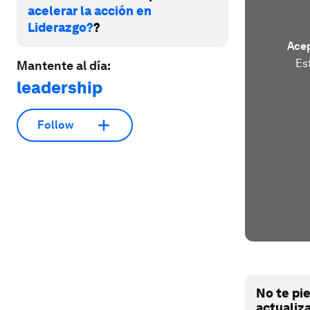
acelerar la acción en
Liderazgo?
?
Acep
Es
Mantente al día:
leadership
Follow
No te pi
actualiz