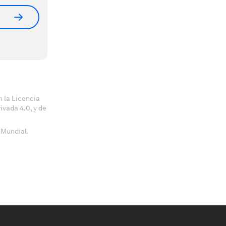
 la Licencia
vada 4.0, y de
 Mundial.