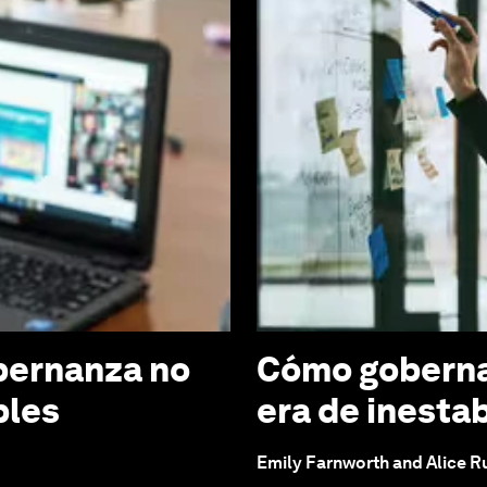
obernanza no
Cómo gobernar
bles
era de inestab
Emily Farnworth and Alice 