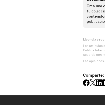
Crea una c
tu colecci
contenido
publicacio
Licencia y rep
Los artículos 
Pública Inter
acuerdo con n
Las opiniones 
Comparte: