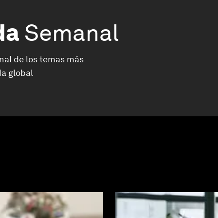
da
Semanal
nal de los temas más
a global