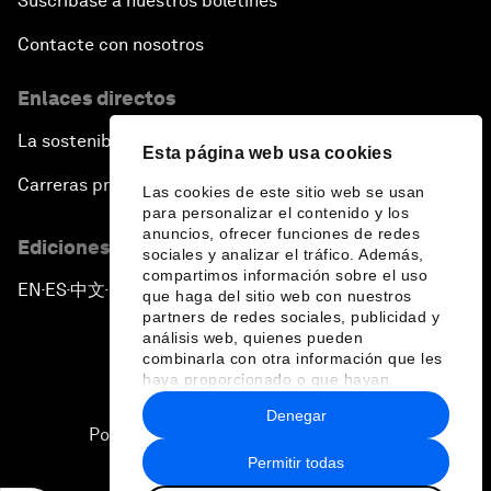
Suscríbase a nuestros boletines
Contacte con nosotros
Enlaces directos
La sostenibilidad en el Foro
Esta página web usa cookies
Carreras profesionales
Las cookies de este sitio web se usan
para personalizar el contenido y los
anuncios, ofrecer funciones de redes
Ediciones en otros idiomas
sociales y analizar el tráfico. Además,
compartimos información sobre el uso
EN
ES
中文
日本語
▪
▪
▪
que haga del sitio web con nuestros
partners de redes sociales, publicidad y
análisis web, quienes pueden
combinarla con otra información que les
haya proporcionado o que hayan
recopilado a partir del uso que haya
Denegar
hecho de sus servicios.
Política de privacidad y normas de uso
Permitir todas
Sitemap