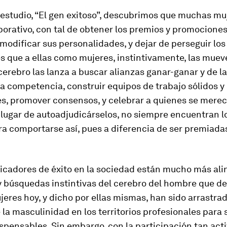
estudio, “El gen exitoso”, descubrimos que muchas muj
rativo, con tal de obtener los premios y promociones
modificar sus personalidades, y dejar de perseguir los
 que a ellas como muje­res, instintivamente, las muev
erebro las lanza a buscar alian­zas ganar-ganar y de la
la competencia, cons­truir equipos de trabajo sólidos y
s, promover consensos, y celebrar a quienes se merec
 lugar de autoadju­dicárselos, no siempre encuentran l
a compor­tarse así, pues a diferencia de ser premiada
dicadores de éxito en la sociedad están mucho más ali
y búsque­das instintivas del cerebro del hombre que de 
res hoy, y dicho por ellas mis­mas, han sido arrastrad
 la masculinidad en los territorios profesionales para 
spensables. Sin embargo, con la participación tan acti