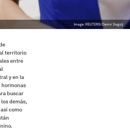
Image:
REUTERS/Damir Sagolj
 de
 territorio
ales entre
al
ral y en la
as hormonas
ara buscar
e los demás,
s así como
stán
enino.