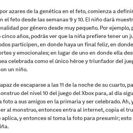
 por azares de la genética en el feto, comienza a defini
en el feto desde las semanas 9 y 10. El niño dará muest
onalidad por género desde muy pequeño. Por ejemplo, p
o cinco años, podrás ver que la niña prefiere tener un j
dos parti­cipen, en donde haya un final feliz, en dond
ertes y emocionales; en lugar de uno en donde ella des
ea celebrada como el único héroe y triunfador del ju
con un niño.
capaz de escaparse a las 11 de la noche de su cuarto, pa
onstruo del nivel 10 del juego del Xbox para, al día sigu
a foto a sus amigos en la primaria y ser celebrado. Ah, y
r al monstruo, entonces entra al internet, copia el tru
 aplica, y entonces sí toma la foto para presumir; esto
iña.