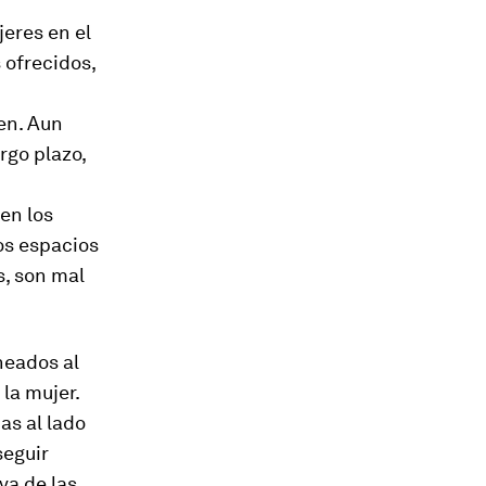
eres en el
 ofrecidos,
en. Aun
rgo plazo,
en los
os espacios
s, son mal
neados al
la mujer.
as al lado
seguir
va de las