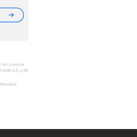
 la Licencia
vada 4.0, y de
 Mundial.