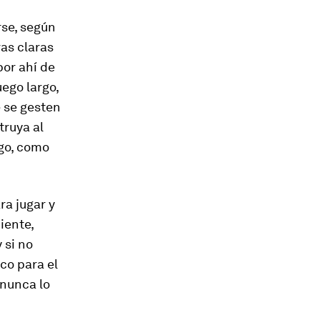
rse, según
ras claras
or ahí de
uego largo,
e se gesten
truya al
ego, como
ra jugar y
iente,
 si no
co para el
 nunca lo