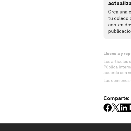
actualiz
Crea una c
tu colecci
contenido
publicacio
Licencia y rep
Los artículos 
Pública Inter
acuerdo con n
Las opiniones 
Comparte: