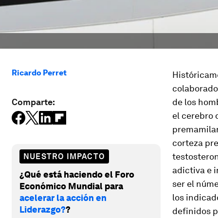
Ricardo Perret
Histórica­m
colaborador
Comparte:
de los homb
el cerebro 
premamilari
corteza pre
testos­tero
NUESTRO IMPACTO
adictiva e 
¿Qué está haciendo el Foro
ser el núme
Económico Mundial para
los indicad
acelerar la acción en
Liderazgo?
?
definidos p