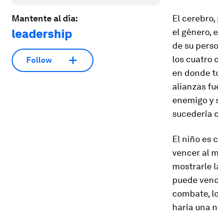
Mantente al día:
El cerebro,
leadership
el género, 
de su pers
los cuatro 
Follow
en donde to
alianzas fu
enemigo y s
suce­dería 
El niño es 
vencer al m
mostrarle l
puede vence
combate, lo
haría una n