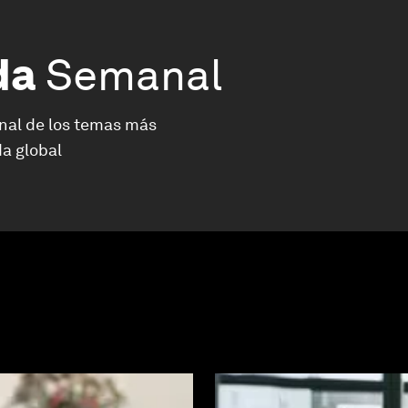
da
Semanal
nal de los temas más
a global