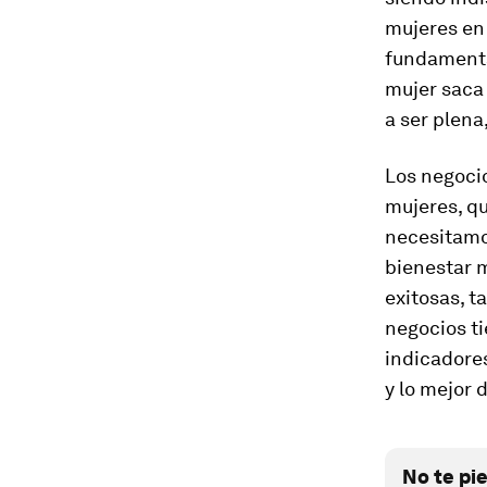
mujeres en
fundamental
mujer saca 
a ser plena
Los negocio
mujeres, q
necesitamo
bienestar 
exitosas, t
negocios ti
indicadores
y lo mejor 
No te pi