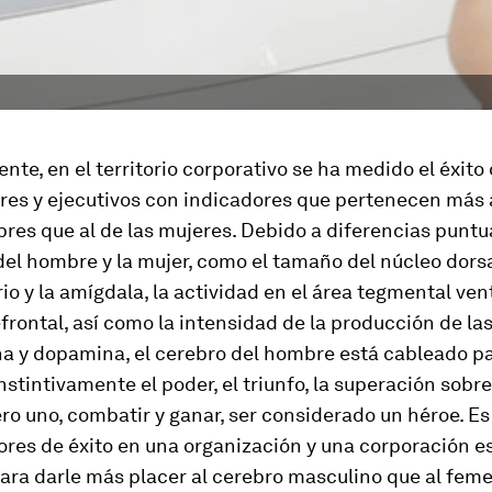
ente, en el territorio corpora­tivo se ha medido el éxito
es y ejecutivos con indicadores que pertenecen más al
res que al de las mujeres. Debido a diferencias puntu
del hombre y la mujer, como el tamaño del núcleo dors
o y la amígdala, la actividad en el área tegmental vent
frontal, así como la intensidad de la pro­ducción de l
na y dopamina, el cerebro del hombre está cableado p
instintivamente el poder, el triunfo, la superación sobr
ro uno, com­batir y ganar, ser considerado un héroe. E
ores de éxito en una organización y una corporación e
ara darle más placer al cerebro mascu­lino que al fem