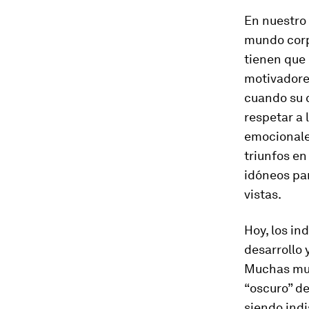
En nuestro 
mundo corpo
tienen que 
motivadores
cuando su c
respetar a 
emocionale
triunfos en
idóneos par
vistas.
Hoy, los in
desarrollo 
Muchas muje
“oscuro” de
siendo indi