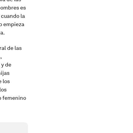
hombres es
 cuan­do la
do empieza
a.
al de las
,
 y de
ijas
e los
los
do femenino