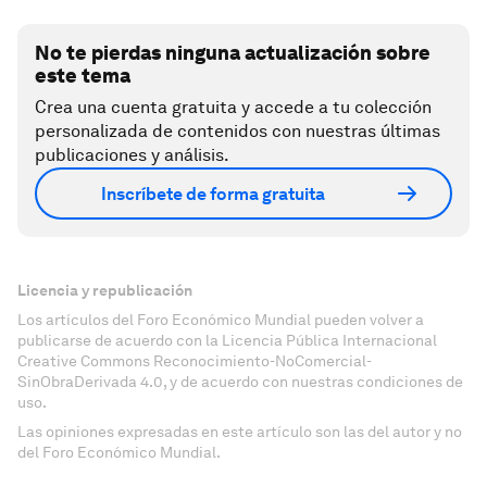
No te pierdas ninguna actualización sobre
este tema
Crea una cuenta gratuita y accede a tu colección
personalizada de contenidos con nuestras últimas
publicaciones y análisis.
Inscríbete de forma gratuita
Licencia y republicación
Los artículos del Foro Económico Mundial pueden volver a
publicarse de acuerdo con la Licencia Pública Internacional
Creative Commons Reconocimiento-NoComercial-
SinObraDerivada 4.0, y de acuerdo con nuestras condiciones de
uso.
Las opiniones expresadas en este artículo son las del autor y no
del Foro Económico Mundial.