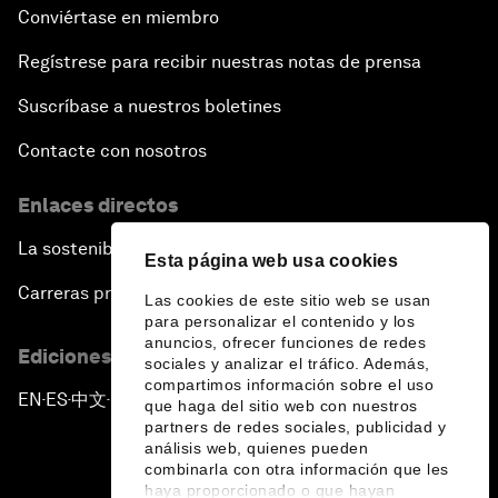
Conviértase en miembro
Regístrese para recibir nuestras notas de prensa
Suscríbase a nuestros boletines
Contacte con nosotros
Enlaces directos
La sostenibilidad en el Foro
Esta página web usa cookies
Carreras profesionales
Las cookies de este sitio web se usan
para personalizar el contenido y los
anuncios, ofrecer funciones de redes
Ediciones en otros idiomas
sociales y analizar el tráfico. Además,
compartimos información sobre el uso
EN
ES
中文
日本語
▪
▪
▪
que haga del sitio web con nuestros
partners de redes sociales, publicidad y
análisis web, quienes pueden
combinarla con otra información que les
haya proporcionado o que hayan