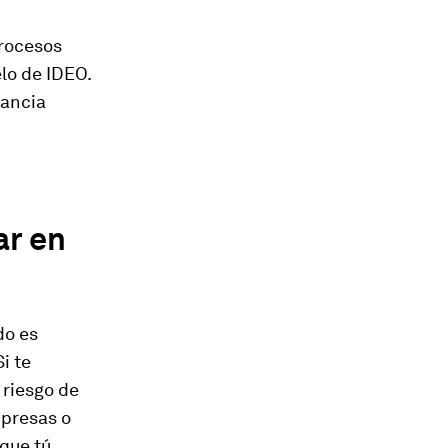
rocesos
lo de IDEO.
ilancia
ar en
do es
i te
 riesgo de
mpresas o
que tú.