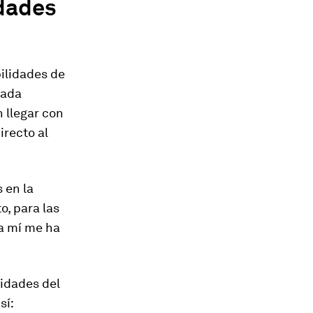
idades
ilidades de
Cada
 llegar con
recto al
 en la
, para las
 a mí me ha
lidades del
sí: