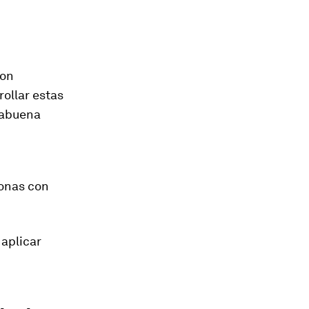
con
ollar estas
rabuena
onas con
 aplicar