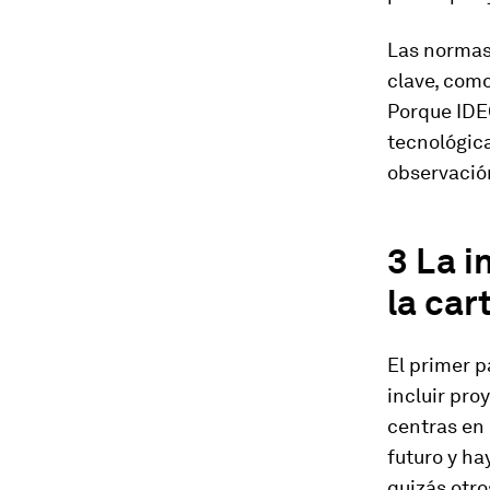
Las normas
clave, como
Porque IDE
tecnológica
observació
3 La i
la car
El primer p
incluir pro
centras en 
futuro y ha
quizás otr