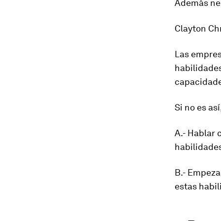
Además nec
Clayton Ch
Las empres
habilidade
capacidade
Si no es as
A.- Hablar
habilidade
B.- Empezar
estas habil