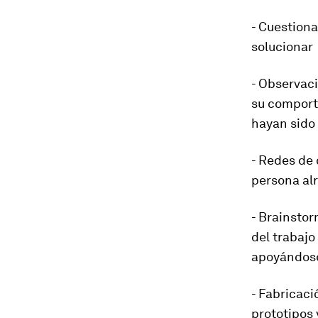
- Cuestion
solucionar
- Observaci
su comporta
hayan sido
- Redes de
persona al
- Brainstor
del trabajo
apoyándose 
- Fabricaci
prototipos 