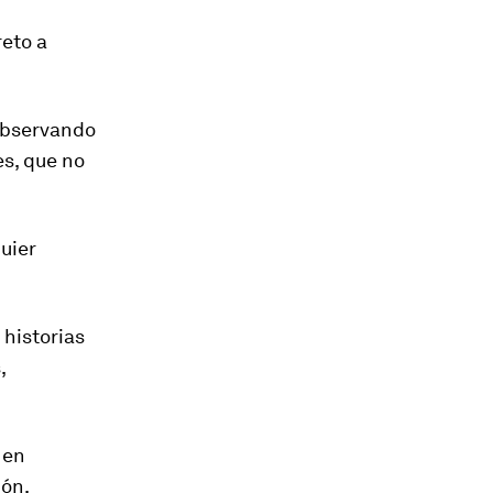
reto a
 observando
es, que no
uier
 historias
,
 en
ión.