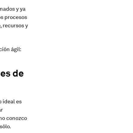
onados y ya
os procesos
, recursos y
ión ágil:
des de
 ideal es
ar
no conozco
sólo.