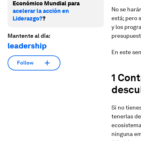
Económico Mundial para
No se harán
acelerar la acción en
está; pero 
Liderazgo?
?
y los progr
Mantente al día:
presupuest
leadership
En este sen
Follow
1 Cont
descu
Si no tiene
tenerlas de
ecosistemas
ninguna em