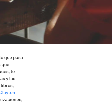
lo que pasa
s que
aces, te
as y las
libros,
Clayton
nizaciones,