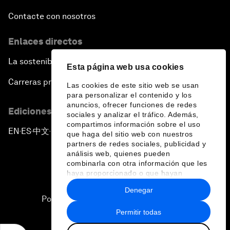
Contacte con nosotros
Enlaces directos
La sostenibilidad en el Foro
Esta página web usa cookies
Carreras profesionales
Las cookies de este sitio web se usan
para personalizar el contenido y los
anuncios, ofrecer funciones de redes
Ediciones en otros idiomas
sociales y analizar el tráfico. Además,
compartimos información sobre el uso
EN
ES
中文
日本語
▪
▪
▪
que haga del sitio web con nuestros
partners de redes sociales, publicidad y
análisis web, quienes pueden
combinarla con otra información que les
haya proporcionado o que hayan
recopilado a partir del uso que haya
Denegar
hecho de sus servicios.
Política de privacidad y normas de uso
Permitir todas
Sitemap