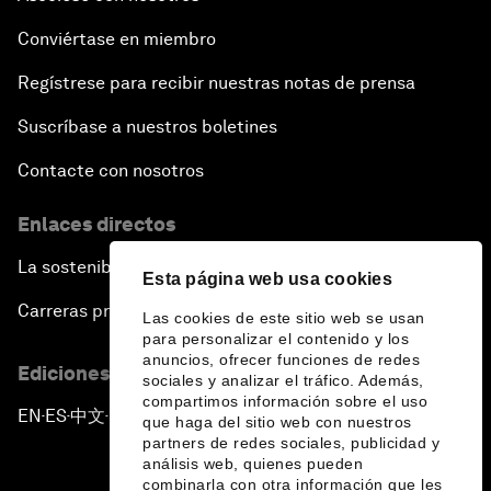
Conviértase en miembro
Regístrese para recibir nuestras notas de prensa
Suscríbase a nuestros boletines
Contacte con nosotros
Enlaces directos
La sostenibilidad en el Foro
Esta página web usa cookies
Carreras profesionales
Las cookies de este sitio web se usan
para personalizar el contenido y los
anuncios, ofrecer funciones de redes
Ediciones en otros idiomas
sociales y analizar el tráfico. Además,
compartimos información sobre el uso
EN
ES
中文
日本語
▪
▪
▪
que haga del sitio web con nuestros
partners de redes sociales, publicidad y
análisis web, quienes pueden
combinarla con otra información que les