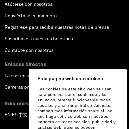
Asóciese con nosotros
Conviértase en miembro
Regístrese para recibir nuestras notas de prensa
Suscríbase a nuestros boletines
Contacte con nosotros
Enlaces directos
La sostenibilidad en el Foro
Esta página web usa cookies
Carreras profesionales
Las cookies de este sitio web se usan
para personalizar el contenido y los
anuncios, ofrecer funciones de redes
Ediciones en otros idiomas
sociales y analizar el tráfico. Además,
compartimos información sobre el uso
EN
ES
中文
日本語
▪
▪
▪
que haga del sitio web con nuestros
partners de redes sociales, publicidad y
análisis web, quienes pueden