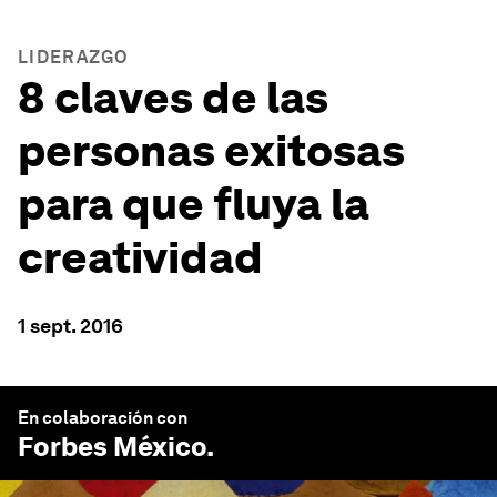
LIDERAZGO
8 claves de las
personas exitosas
para que fluya la
creatividad
1 sept. 2016
En colaboración con
Forbes México
.