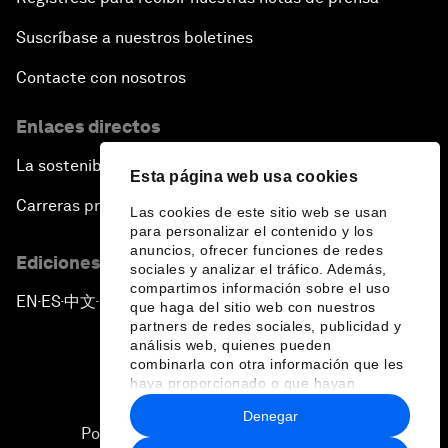
Suscríbase a nuestros boletines
Contacte con nosotros
Enlaces directos
La sostenibilidad en el Foro
Esta página web usa cookies
Carreras profesionales
Las cookies de este sitio web se usan
para personalizar el contenido y los
anuncios, ofrecer funciones de redes
Ediciones en otros idiomas
sociales y analizar el tráfico. Además,
compartimos información sobre el uso
EN
ES
中文
日本語
▪
▪
▪
que haga del sitio web con nuestros
partners de redes sociales, publicidad y
análisis web, quienes pueden
combinarla con otra información que les
haya proporcionado o que hayan
recopilado a partir del uso que haya
Denegar
hecho de sus servicios.
Política de privacidad y normas de uso