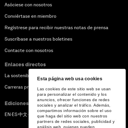
Asóciese con nosotros
Conviértase en miembro
Regístrese para recibir nuestras notas de prensa
Suscríbase a nuestros boletines
Contacte con nosotros
Enlaces directos
La sostenibilidad en el Foro
Esta página web usa cookies
Carreras profesionales
Las cookies de este sitio web se usan
para personalizar el contenido y los
anuncios, ofrecer funciones de redes
Ediciones en otros idiomas
sociales y analizar el tráfico. Además,
compartimos información sobre el uso
EN
ES
中文
日本語
▪
▪
▪
que haga del sitio web con nuestros
partners de redes sociales, publicidad y
análisis web, quienes pueden