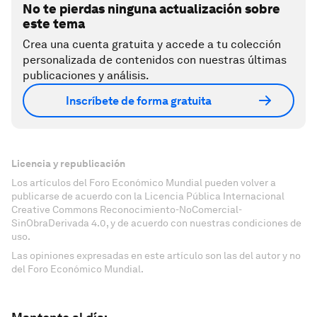
No te pierdas ninguna actualización sobre
este tema
Crea una cuenta gratuita y accede a tu colección
personalizada de contenidos con nuestras últimas
publicaciones y análisis.
Inscríbete de forma gratuita
Licencia y republicación
Los artículos del Foro Económico Mundial pueden volver a
publicarse de acuerdo con la Licencia Pública Internacional
Creative Commons Reconocimiento-NoComercial-
SinObraDerivada 4.0, y de acuerdo con nuestras condiciones de
uso.
Las opiniones expresadas en este artículo son las del autor y no
del Foro Económico Mundial.