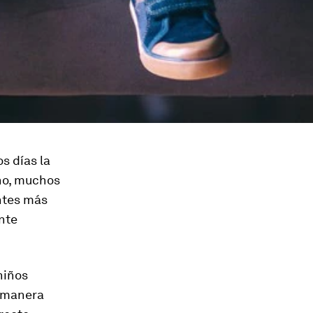
s días la
ino, muchos
entes más
nte
niños
e manera