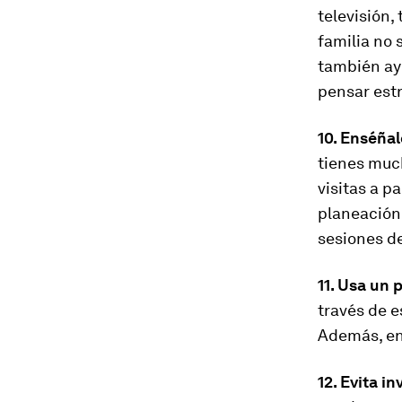
televisión,
familia no 
también ayu
pensar est
10. Enséña
tienes muc
visitas a p
planeación.
sesiones de
11. Usa un 
través de e
Además, en 
12. Evita i