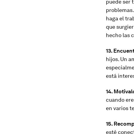
puede ser t
problemas. 
haga el tra
que surgier
hecho las c
13. Encuen
hijos. Un a
especialmen
está intere
14. Motívalo
cuando eres
en varios t
15. Recomp
esté conect