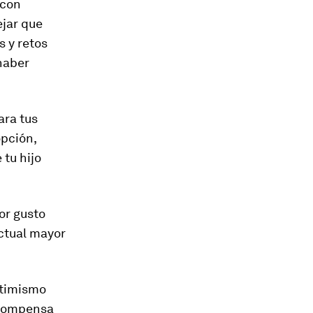
 con
ejar que
s y retos
haber
ara tus
opción,
 tu hijo
or gusto
ectual mayor
ptimismo
Recompensa