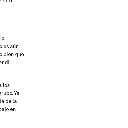
rrecto
la
o es aún
lo bien que
endir
a los
grupo. Ya
da de la
bajo en