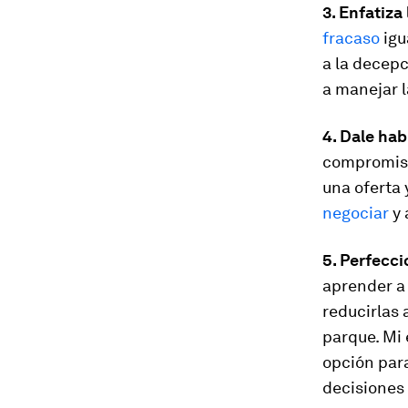
3. Enfatiza
fracaso
igu
a la decepc
a manejar l
4. Dale ha
compromiso.
una oferta 
negociar
y 
5. Perfecc
aprender a 
reducirlas 
parque. Mi 
opción para
decisiones 