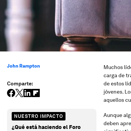
John Rampton
Muchos líd
carga de tr
Comparte:
de estos lí
jóvenes. Lo
aquellos c
Aunque algu
NUESTRO IMPACTO
deben apre
¿Qué está haciendo el Foro