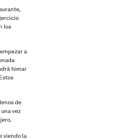
aurante,
jercicio
n los
 empezar a
monada
podrá tomar
Estos
lenos de
 una vez
jero.
e viendo la