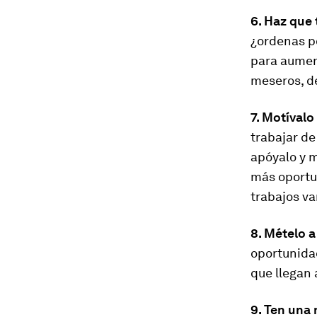
6. Haz que
¿ordenas po
para aumen
meseros, d
7. Motívalo 
trabajar de
apóyalo y m
más oportu
trabajos va
8. Mételo 
oportunida
que llegan 
9. Ten una 