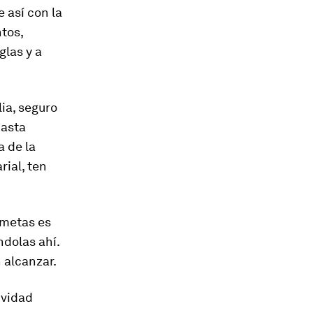
 así con la
tos,
glas y a
ia, seguro
hasta
a de la
ial, ten
 metas es
ndolas ahí.
 alcanzar.
ividad