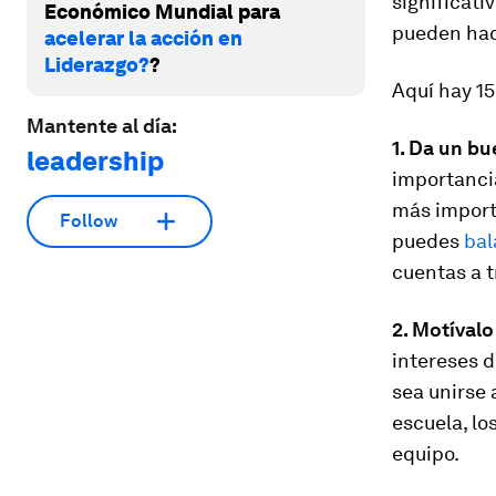
significati
Económico Mundial para
pueden hace
acelerar la acción en
Liderazgo?
?
Aquí hay 15
Mantente al día:
1. Da un bu
leadership
importanci
más importa
Follow
puedes
ba
cuentas a t
2. Motívalo
intereses d
sea unirse 
escuela, lo
equipo.