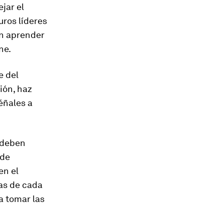
jar el
uros líderes
an aprender
ne.
e del
ción, haz
éñales a
 deben
 de
en el
ras de cada
a tomar las