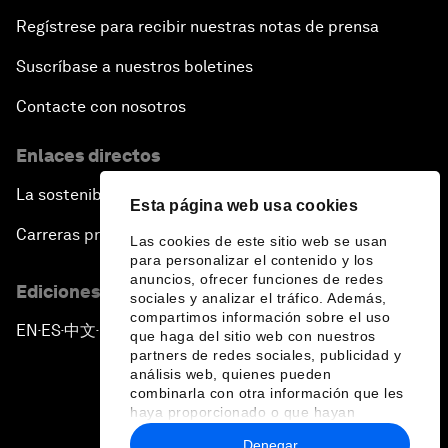
Regístrese para recibir nuestras notas de prensa
Suscríbase a nuestros boletines
Contacte con nosotros
Enlaces directos
La sostenibilidad en el Foro
Esta página web usa cookies
Carreras profesionales
Las cookies de este sitio web se usan
para personalizar el contenido y los
anuncios, ofrecer funciones de redes
Ediciones en otros idiomas
sociales y analizar el tráfico. Además,
compartimos información sobre el uso
EN
ES
中文
日本語
▪
▪
▪
que haga del sitio web con nuestros
partners de redes sociales, publicidad y
análisis web, quienes pueden
combinarla con otra información que les
haya proporcionado o que hayan
recopilado a partir del uso que haya
Denegar