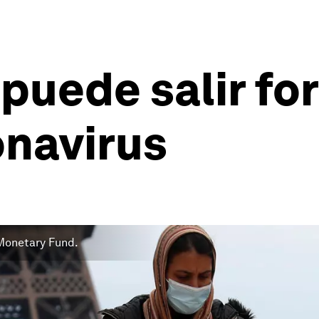
uede salir for
onavirus
l Monetary Fund.