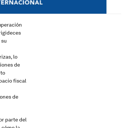
uperación
rigideces
 su
izas, lo
ciones de
nto
acio fiscal
iones de
or parte del
o cómo la