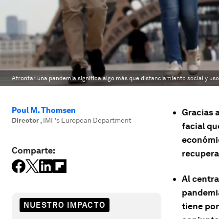
Afrontar una pandemia significa algo más que distanciamiento social y us
Poul M. Thomsen
Gracias a
Director
,
IMF’s European Department
facial qu
económic
Comparte:
recupera
Al centra
pandemia
NUESTRO IMPACTO
tiene po