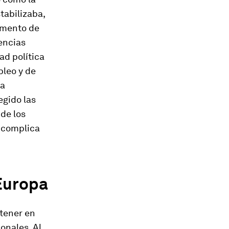
tabilizaba,
emento de
iencias
ad política
pleo y de
na
egido las
de los
, complica
 Europa
 tener en
ionales. Al