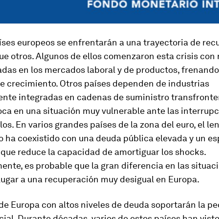
íses europeos se enfrentarán a una trayectoria de rec
e otros. Algunos de ellos comenzaron esta crisis con 
adas en los mercados laboral y de productos, frenando
de crecimiento. Otros países dependen de industrias
nte integradas en cadenas de suministro transfronter
oca en una situación muy vulnerable ante las interrup
los. En varios grandes países de la zona del euro, el le
 ha coexistido con una deuda pública elevada y un esp
o que reduce la capacidad de amortiguar los shocks.
ente, es probable que la gran diferencia en las situac
lugar a una recuperación muy desigual en Europa.
de Europa con altos niveles de deuda soportarán la pe
ial. Durante décadas, varios de estos países han vist