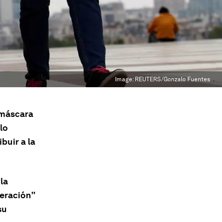
Image:
REUTERS/Gonzalo Fuentes
 máscara
ulo
buir a la
la
neración"
su