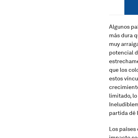
Algunos pa
más dura qu
muy arraig
potencial 
estrechame
que los col
estos víncu
crecimiento
limitado, l
Ineludiblem
partida dé 
Los países 
impacto soc