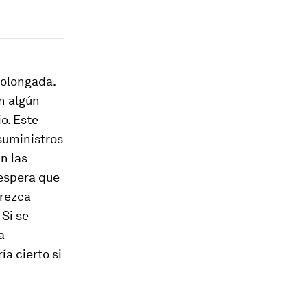
prolongada.
n algún
o. Este
suministros
n las
 espera que
crezca
 Si se
a
a cierto si