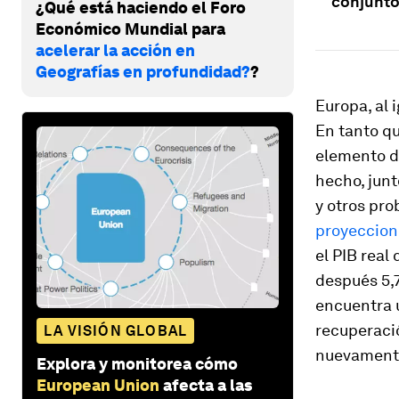
conjunto
¿Qué está haciendo el Foro
Económico Mundial para
acelerar la acción en
Geografías en profundidad?
?
Europa, al 
En tanto q
elemento de
hecho, junt
y otros pro
proyeccion
el PIB real
después 5,7
encuentra u
recuperació
LA VISIÓN GLOBAL
nuevamente
Explora y monitorea cómo
European Union
afecta a las