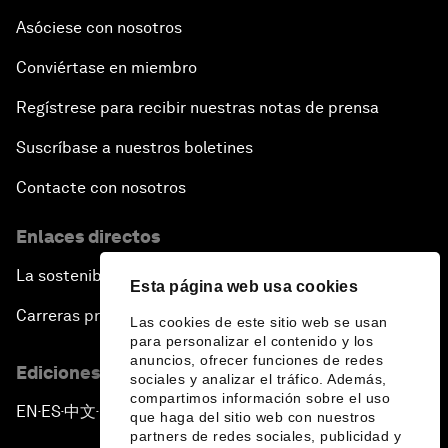
Asóciese con nosotros
Conviértase en miembro
Regístrese para recibir nuestras notas de prensa
Suscríbase a nuestros boletines
Contacte con nosotros
Enlaces directos
La sostenibilidad en el Foro
Esta página web usa cookies
Carreras profesionales
Las cookies de este sitio web se usan
para personalizar el contenido y los
anuncios, ofrecer funciones de redes
Ediciones en otros idiomas
sociales y analizar el tráfico. Además,
compartimos información sobre el uso
EN
ES
中文
日本語
▪
▪
▪
que haga del sitio web con nuestros
partners de redes sociales, publicidad y