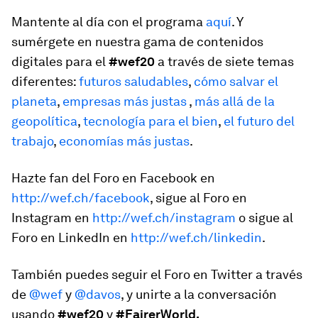
Mantente al día con el programa
aquí
. Y
sumérgete en nuestra gama de contenidos
digitales para el
#wef20
a través de siete temas
diferentes:
futuros saludables
,
cómo salvar el
planeta
,
empresas más justas
,
más allá de la
geopolítica
,
tecnología para el bien
,
el futuro del
trabajo
,
economías más justas
.
Hazte fan del Foro en Facebook en
http://wef.ch/facebook
, sigue al Foro en
Instagram en
http://wef.ch/instagram
o sigue al
Foro en LinkedIn en
http://wef.ch/linkedin
.
También puedes seguir el Foro en Twitter a través
de
@wef
y
@davos
, y unirte a la conversación
usando
#wef20
y
#FairerWorld.